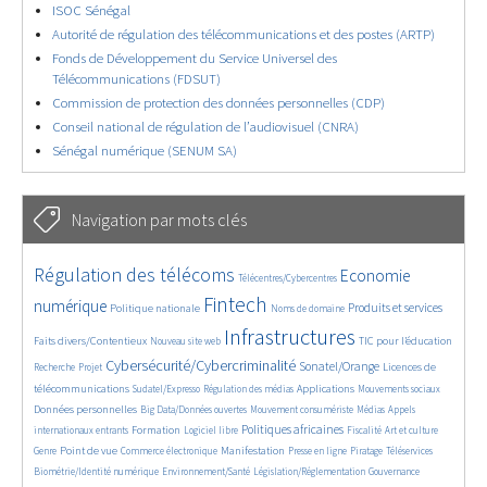
ISOC Sénégal
Autorité de régulation des télécommunications et des postes (ARTP)
Fonds de Développement du Service Universel des
Télécommunications (FDSUT)
Commission de protection des données personnelles (CDP)
Conseil national de régulation de l’audiovisuel (CNRA)
Sénégal numérique (SENUM SA)
Navigation par mots clés
4622/5700
391/5700
3640/5700
Régulation des télécoms
Economie
Télécentres/Cybercentres
1849/5700
5242/5700
675/5700
2369/5700
1564/5700
Fintech
numérique
Produits et services
Politique nationale
Noms de domaine
824/5700
5700/5700
1817/5700
195/5700
Infrastructures
Faits divers/Contentieux
TIC pour l’éducation
Nouveau site web
248/5700
3585/5700
2300/5700
1623/5700
Cybersécurité/Cybercriminalité
Sonatel/Orange
Licences de
Recherche
Projet
283/5700
1023/5700
1537/5700
1135/5700
1674/5700
télécommunications
Applications
Sudatel/Expresso
Régulation des médias
Mouvements sociaux
150/5700
637/5700
367/5700
655/5700
Données personnelles
Big Data/Données ouvertes
Mouvement consumériste
Médias
Appels
1727/5700
106/5700
2418/5700
1074/5700
172/5700
582/5700
Politiques africaines
Formation
internationaux entrants
Logiciel libre
Fiscalité
Art et culture
1906/5700
1043/5700
1508/5700
322/5700
127/5700
207/5700
1205/5700
Point de vue
Manifestation
Genre
Commerce électronique
Presse en ligne
Piratage
Téléservices
356/5700
340/5700
361/5700
1863/5700
Biométrie/Identité numérique
Environnement/Santé
Législation/Réglementation
Gouvernance