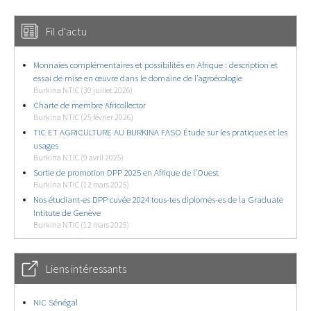
Fil d'actu
Monnaies complémentaires et possibilités en Afrique : description et
essai de mise en œuvre dans le domaine de l’agroécologie
Burkina NTIC (30 juillet 2026)
Charte de membre Africollector
Burkina NTIC (25 février 2026)
TIC ET AGRICULTURE AU BURKINA FASO Étude sur les pratiques et les
usages
Burkina NTIC (9 avril 2025)
Sortie de promotion DPP 2025 en Afrique de l’Ouest
Burkina NTIC (12 mars 2025)
Nos étudiant-es DPP cuvée 2024 tous-tes diplomés-es de la Graduate
Intitute de Genève
Burkina NTIC (12 mars 2025)
Liens intéressants
NIC Sénégal