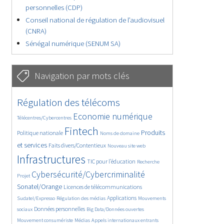
personnelles (CDP)
Conseil national de régulation de l’audiovisuel
(CNRA)
Sénégal numérique (SENUM SA)
Navigation par mots clés
4667/5709
365/5709
Régulation des télécoms
3751/5709
1871/5709
Economie numérique
Télécentres/Cybercentres
5199/5709
687/5709
2414/5709
Fintech
Produits
Politique nationale
Noms de domaine
1581/5709
853/5709
5709/5709
et services
Faits divers/Contentieux
Nouveau site web
1850/5709
200/5709
251/5709
Infrastructures
TIC pour l’éducation
Recherche
3621/5709
2327/5709
Cybersécurité/Cybercriminalité
Projet
1632/5709
296/5709
Sonatel/Orange
Licences de télécommunications
1025/5709
1531/5709
1204/5709
Applications
Sudatel/Expresso
Régulation des médias
Mouvements
1677/5709
145/5709
629/5709
Données personnelles
sociaux
Big Data/Données ouvertes
369/5709
720/5709
1751/5709
Mouvement consumériste
Médias
Appels internationaux entrants