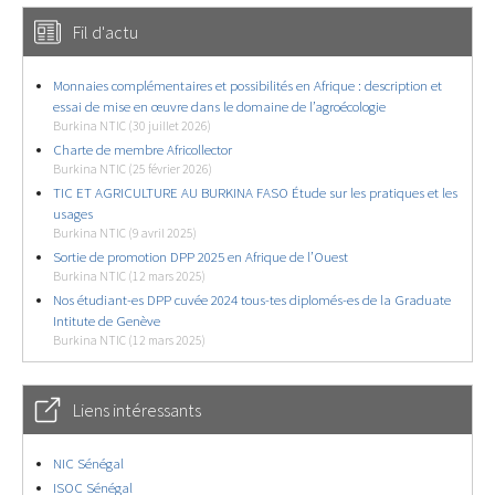
Fil d'actu
Monnaies complémentaires et possibilités en Afrique : description et
essai de mise en œuvre dans le domaine de l’agroécologie
Burkina NTIC (30 juillet 2026)
Charte de membre Africollector
Burkina NTIC (25 février 2026)
TIC ET AGRICULTURE AU BURKINA FASO Étude sur les pratiques et les
usages
Burkina NTIC (9 avril 2025)
Sortie de promotion DPP 2025 en Afrique de l’Ouest
Burkina NTIC (12 mars 2025)
Nos étudiant-es DPP cuvée 2024 tous-tes diplomés-es de la Graduate
Intitute de Genève
Burkina NTIC (12 mars 2025)
Liens intéressants
NIC Sénégal
ISOC Sénégal