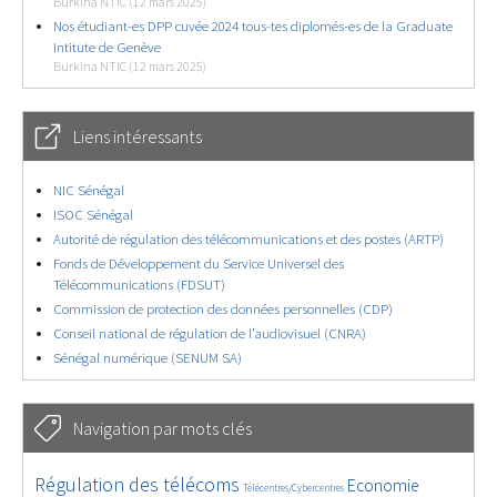
Burkina NTIC (12 mars 2025)
Nos étudiant-es DPP cuvée 2024 tous-tes diplomés-es de la Graduate
Intitute de Genève
Burkina NTIC (12 mars 2025)
Liens intéressants
NIC Sénégal
ISOC Sénégal
Autorité de régulation des télécommunications et des postes (ARTP)
Fonds de Développement du Service Universel des
Télécommunications (FDSUT)
Commission de protection des données personnelles (CDP)
Conseil national de régulation de l’audiovisuel (CNRA)
Sénégal numérique (SENUM SA)
Navigation par mots clés
4689/5648
346/5648
3755/5648
Régulation des télécoms
Economie
Télécentres/Cybercentres