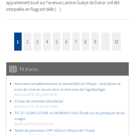
appartement loué sur l’avenue Lamine Guèye de Dakar ont été
interpellés en flagrant délit (…)
1
2
3
4
5
6
7
8
9
…
33
Fil d'actu
Monnaies complémentaires et possibilités en Afrique : description et
essai de mise en œuvre dans le domaine de l’agroécologie
Burkina NTIC (30 juillet 2026)
Charte de membre Africollector
Burkina NTIC (25 février 2026)
TIC ET AGRICULTURE AU BURKINA FASO Étude sur les pratiques et les
usages
Burkina NTIC (9 avril 2025)
Sortie de promotion DPP 2025 en Afrique de l’Ouest