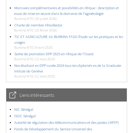
Monnaies complémentaires et possibilités en Afrique : description et
essai de mise en œuvre dans le domaine de l’agroécologie
Burkina NTIC (30 juillet 2026)
Charte de membre Africollector
Burkina NTIC (25 février 2026)
TIC ET AGRICULTURE AU BURKINA FASO Étude sur les pratiques et les
usages
Burkina NTIC (9 avril 2025)
Sortie de promotion DPP 2025 en Afrique de l’Ouest
Burkina NTIC (12 mars 2025)
Nos étudiant-es DPP cuvée 2024 tous-tes diplomés-es de la Graduate
Intitute de Genève
Burkina NTIC (12 mars 2025)
Liens intéressants
NIC Sénégal
ISOC Sénégal
Autorité de régulation des télécommunications et des postes (ARTP)
Fonds de Développement du Service Universel des