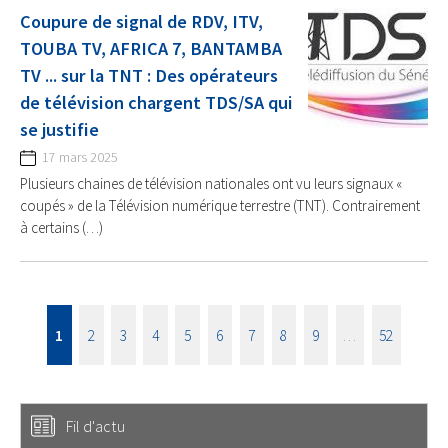
Coupure de signal de RDV, ITV,
TOUBA TV, AFRICA 7, BANTAMBA
TV ... sur la TNT : Des opérateurs
de télévision chargent TDS/SA qui
se justifie
17 mars 2025
Plusieurs chaines de télévision nationales ont vu leurs signaux «
coupés » de la Télévision numérique terrestre (TNT). Contrairement
à certains (…)
1
2
3
4
5
6
7
8
9
…
52
Fil d'actu