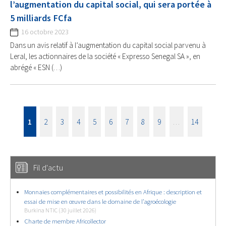
l’augmentation du capital social, qui sera portée à
5 milliards FCfa
16 octobre 2023
Dans un avis relatif à l’augmentation du capital social parvenu à
Leral, les actionnaires de la société « Expresso Senegal SA », en
abrégé « ESN (…)
1
2
3
4
5
6
7
8
9
…
14
Fil d'actu
Monnaies complémentaires et possibilités en Afrique : description et
essai de mise en œuvre dans le domaine de l’agroécologie
Burkina NTIC (30 juillet 2026)
Charte de membre Africollector