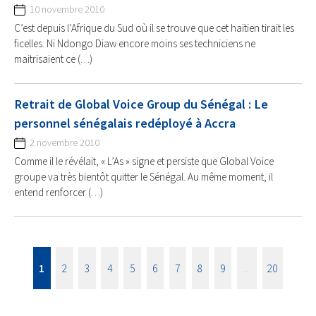
10 novembre 2010
C’est depuis l’Afrique du Sud où il se trouve que cet haïtien tirait les
ficelles. Ni Ndongo Diaw encore moins ses techniciens ne
maitrisaient ce (…)
Retrait de Global Voice Group du Sénégal : Le
personnel sénégalais redéployé à Accra
2 novembre 2010
Comme il le révélait, « L’As » signe et persiste que Global Voice
groupe va très bientôt quitter le Sénégal. Au même moment, il
entend renforcer (…)
1
2
3
4
5
6
7
8
9
…
20