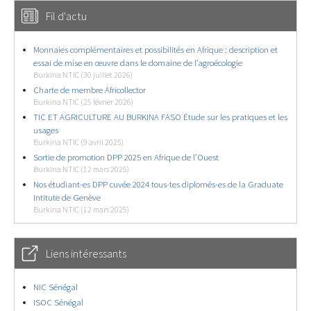
Fil d'actu
Monnaies complémentaires et possibilités en Afrique : description et
essai de mise en œuvre dans le domaine de l’agroécologie
Burkina NTIC (30 juillet 2026)
Charte de membre Africollector
Burkina NTIC (25 février 2026)
TIC ET AGRICULTURE AU BURKINA FASO Étude sur les pratiques et les
usages
Burkina NTIC (9 avril 2025)
Sortie de promotion DPP 2025 en Afrique de l’Ouest
Burkina NTIC (12 mars 2025)
Nos étudiant-es DPP cuvée 2024 tous-tes diplomés-es de la Graduate
Intitute de Genève
Burkina NTIC (12 mars 2025)
Liens intéressants
NIC Sénégal
ISOC Sénégal