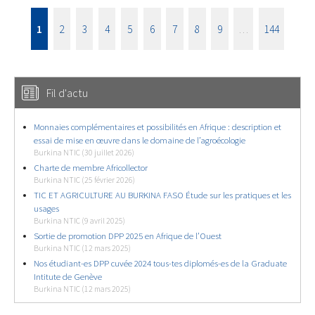
1
2
3
4
5
6
7
8
9
…
144
Fil d'actu
Monnaies complémentaires et possibilités en Afrique : description et
essai de mise en œuvre dans le domaine de l’agroécologie
Burkina NTIC (30 juillet 2026)
Charte de membre Africollector
Burkina NTIC (25 février 2026)
TIC ET AGRICULTURE AU BURKINA FASO Étude sur les pratiques et les
usages
Burkina NTIC (9 avril 2025)
Sortie de promotion DPP 2025 en Afrique de l’Ouest
Burkina NTIC (12 mars 2025)
Nos étudiant-es DPP cuvée 2024 tous-tes diplomés-es de la Graduate
Intitute de Genève
Burkina NTIC (12 mars 2025)