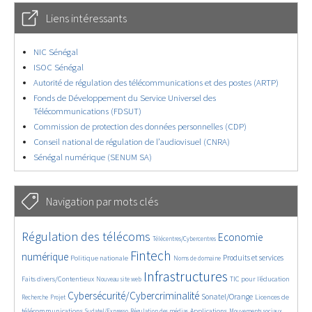
Liens intéressants
NIC Sénégal
ISOC Sénégal
Autorité de régulation des télécommunications et des postes (ARTP)
Fonds de Développement du Service Universel des
Télécommunications (FDSUT)
Commission de protection des données personnelles (CDP)
Conseil national de régulation de l’audiovisuel (CNRA)
Sénégal numérique (SENUM SA)
Navigation par mots clés
4655/5792
402/5792
3698/5792
Régulation des télécoms
Economie
Télécentres/Cybercentres
1906/5792
5325/5792
709/5792
2390/5792
1563/5792
Fintech
numérique
Produits et services
Politique nationale
Noms de domaine
841/5792
5792/5792
1865/5792
196/5792
Infrastructures
Faits divers/Contentieux
TIC pour l’éducation
Nouveau site web
247/5792
3732/5792
2319/5792
1654/5792
Cybersécurité/Cybercriminalité
Sonatel/Orange
Licences de
Recherche
Projet
303/5792
1049/5792
1541/5792
1228/5792
1730/5792
télécommunications
Applications
Sudatel/Expresso
Régulation des médias
Mouvements sociaux