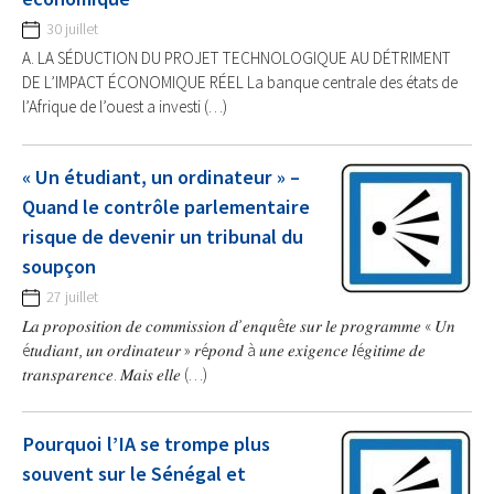
30 juillet
A. LA SÉDUCTION DU PROJET TECHNOLOGIQUE AU DÉTRIMENT
DE L’IMPACT ÉCONOMIQUE RÉEL La banque centrale des états de
l’Afrique de l’ouest a investi (…)
« Un étudiant, un ordinateur » –
Quand le contrôle parlementaire
risque de devenir un tribunal du
soupçon
27 juillet
𝐿𝑎 𝑝𝑟𝑜𝑝𝑜𝑠𝑖𝑡𝑖𝑜𝑛 𝑑𝑒 𝑐𝑜𝑚𝑚𝑖𝑠𝑠𝑖𝑜𝑛 𝑑’𝑒𝑛𝑞𝑢ê𝑡𝑒 𝑠𝑢𝑟 𝑙𝑒 𝑝𝑟𝑜𝑔𝑟𝑎𝑚𝑚𝑒 « 𝑈𝑛
é𝑡𝑢𝑑𝑖𝑎𝑛𝑡, 𝑢𝑛 𝑜𝑟𝑑𝑖𝑛𝑎𝑡𝑒𝑢𝑟 » 𝑟é𝑝𝑜𝑛𝑑 à 𝑢𝑛𝑒 𝑒𝑥𝑖𝑔𝑒𝑛𝑐𝑒 𝑙é𝑔𝑖𝑡𝑖𝑚𝑒 𝑑𝑒
𝑡𝑟𝑎𝑛𝑠𝑝𝑎𝑟𝑒𝑛𝑐𝑒. 𝑀𝑎𝑖𝑠 𝑒𝑙𝑙𝑒 (…)
Pourquoi l’IA se trompe plus
souvent sur le Sénégal et