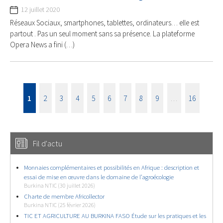
12 juillet 2020
Réseaux Sociaux, smartphones, tablettes, ordinateurs… elle est
partout . Pas un seul moment sans sa présence. La plateforme
Opera News a fini (…)
1
2
3
4
5
6
7
8
9
…
16
Fil d'actu
Monnaies complémentaires et possibilités en Afrique : description et
essai de mise en œuvre dans le domaine de l’agroécologie
Burkina NTIC (30 juillet 2026)
Charte de membre Africollector
Burkina NTIC (25 février 2026)
TIC ET AGRICULTURE AU BURKINA FASO Étude sur les pratiques et les