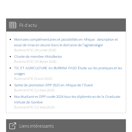
Fil d'actu
Monnaies complémentaires et possibilités en Afrique : description et
essai de mise en œuvre dans le domaine de l’agroécologie
Burkina NTIC (30 juillet 2026)
Charte de membre Africollector
Burkina NTIC (25 février 2026)
TIC ET AGRICULTURE AU BURKINA FASO Étude sur les pratiques et les
usages
Burkina NTIC (9 avril 2025)
Sortie de promotion DPP 2025 en Afrique de l’Ouest
Burkina NTIC (12 mars 2025)
Nos étudiant-es DPP cuvée 2024 tous-tes diplomés-es de la Graduate
Intitute de Genève
Burkina NTIC (12 mars 2025)
Liens intéressants