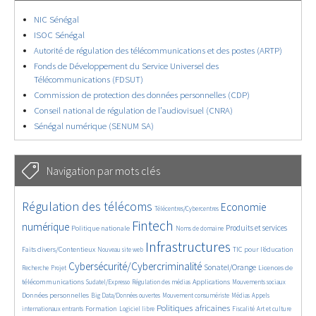
NIC Sénégal
ISOC Sénégal
Autorité de régulation des télécommunications et des postes (ARTP)
Fonds de Développement du Service Universel des
Télécommunications (FDSUT)
Commission de protection des données personnelles (CDP)
Conseil national de régulation de l’audiovisuel (CNRA)
Sénégal numérique (SENUM SA)
Navigation par mots clés
4629/5559
362/5559
3737/5559
Régulation des télécoms
Economie
Télécentres/Cybercentres
1862/5559
5164/5559
676/5559
2446/5559
1596/5559
Fintech
numérique
Produits et services
Politique nationale
Noms de domaine
841/5559
5559/5559
1825/5559
198/5559
Infrastructures
Faits divers/Contentieux
TIC pour l’éducation
Nouveau site web
247/5559
3538/5559
2303/5559
1613/5559
Cybersécurité/Cybercriminalité
Sonatel/Orange
Licences de
Recherche
Projet
299/5559
1015/5559
1512/5559
1131/5559
1664/5559
télécommunications
Applications
Sudatel/Expresso
Régulation des médias
Mouvements sociaux
146/5559
620/5559
366/5559
721/5559
Données personnelles
Big Data/Données ouvertes
Mouvement consumériste
Médias
Appels
1749/5559
94/5559
2615/5559
1103/5559
175/5559
647/5559
Politiques africaines
Formation
internationaux entrants
Logiciel libre
Fiscalité
Art et culture