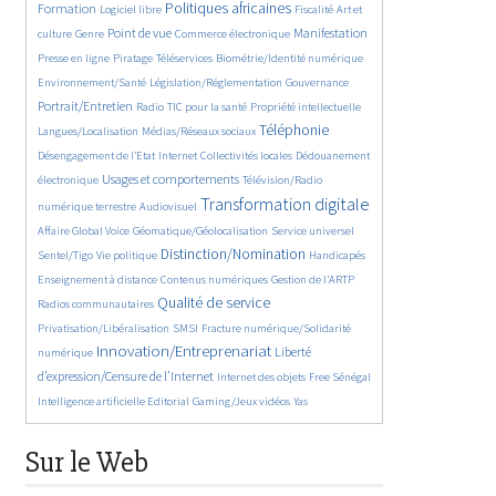
47/3094
1372/3094
573/3094
86/3094
Politiques africaines
Formation
Logiciel libre
Fiscalité
Art et
301/3094
948/3094
558/3094
809/3094
168/3094
Point de vue
Manifestation
culture
Genre
Commerce électronique
65/3094
105/3094
587/3094
187/3094
Presse en ligne
Piratage
Téléservices
Biométrie/Identité numérique
175/3094
245/3094
904/3094
Environnement/Santé
Législation/Réglementation
Gouvernance
73/3094
437/3094
142/3094
31/3094
Portrait/Entretien
Radio
TIC pour la santé
Propriété intellectuelle
597/3094
1060/3094
96/3094
Téléphonie
Langues/Localisation
Médias/Réseaux sociaux
531/3094
59/3094
210/3094
Désengagement de l’Etat
Internet
Collectivités locales
Dédouanement
693/3094
522/3094
Usages et comportements
électronique
Télévision/Radio
279/3094
1909/3094
224/3094
Transformation digitale
numérique terrestre
Audiovisuel
80/3094
164/3094
336/3094
Affaire Global Voice
Géomatique/Géolocalisation
Service universel
91/3094
1088/3094
19/3094
363/3094
Distinction/Nomination
Sentel/Tigo
Vie politique
Handicapés
390/3094
318/3094
89/3094
Enseignement à distance
Contenus numériques
Gestion de l’ARTP
1130/3094
237/3094
Qualité de service
Radios communautaires
68/3094
240/3094
Privatisation/Libéralisation
SMSI
Fracture numérique/Solidarité
1414/3094
698/3094
Innovation/Entreprenariat
Liberté
numérique
24/3094
86/3094
446/3094
d’expression/Censure de l’Internet
Internet des objets
Free Sénégal
103/3094
40/3094
14/3094
Intelligence artificielle
Editorial
Gaming/Jeux vidéos
Yas
Sur le Web