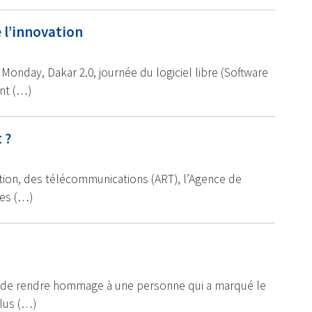
e l’innovation
nday, Dakar 2.0, journée du logiciel libre (Software
nt (…)
 ?
tion, des télécommunications (ART), l’Agence de
tes (…)
é de rendre hommage à une personne qui a marqué le
lus (…)