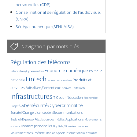
personnelles (CDP)
Conseil national de régulation de l’audiovisuel
(CNRA)
Sénégal numérique (SENUM SA)
Navigation par mots clés
2427/3094
180/3094
Régulation des télécoms
1918/3094
949/3094
Economie numérique
Politique
Télécentres/Cybercentres
2761/3094
307/3094
1259/3094
Fintech
Produits et
nationale
Noms de domaine
767/3094
443/3094
3094/3094
services
Faits divers/Contentieux
Nouveau site web
987/3094
96/3094
121/3094
Infrastructures
TIC pour l’éducation
Recherche
1783/3094
995/3094
Cybersécurité/Cybercriminalité
Projet
827/3094
145/3094
Sonatel/Orange
Licences de télécommunications
521/3094
810/3094
543/3094
Applications
Sudatel/Expresso
Régulation des médias
Mouvements
827/3094
71/3094
315/3094
Données personnelles
sociaux
Big Data/Données ouvertes
184/3094
340/3094
826/3094
Mouvement consumériste
Médias
Appels internationaux entrants