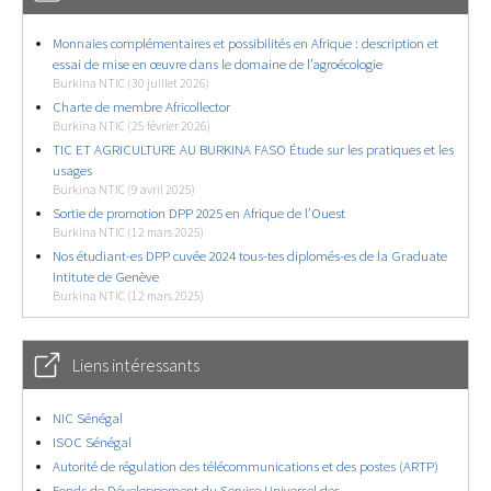
Monnaies complémentaires et possibilités en Afrique : description et
essai de mise en œuvre dans le domaine de l’agroécologie
Burkina NTIC (30 juillet 2026)
Charte de membre Africollector
Burkina NTIC (25 février 2026)
TIC ET AGRICULTURE AU BURKINA FASO Étude sur les pratiques et les
usages
Burkina NTIC (9 avril 2025)
Sortie de promotion DPP 2025 en Afrique de l’Ouest
Burkina NTIC (12 mars 2025)
Nos étudiant-es DPP cuvée 2024 tous-tes diplomés-es de la Graduate
Intitute de Genève
Burkina NTIC (12 mars 2025)
Liens intéressants
NIC Sénégal
ISOC Sénégal
Autorité de régulation des télécommunications et des postes (ARTP)
Fonds de Développement du Service Universel des