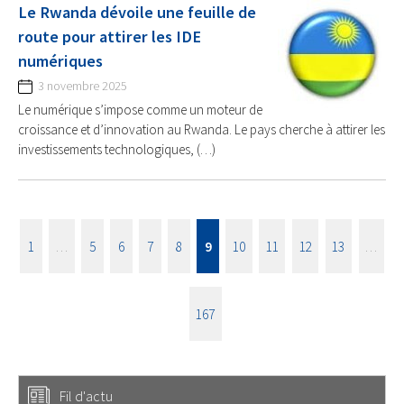
Le Rwanda dévoile une feuille de
route pour attirer les IDE
numériques
3 novembre 2025
Le numérique s’impose comme un moteur de
croissance et d’innovation au Rwanda. Le pays cherche à attirer les
investissements technologiques, (…)
1
…
5
6
7
8
9
10
11
12
13
…
167
Fil d'actu