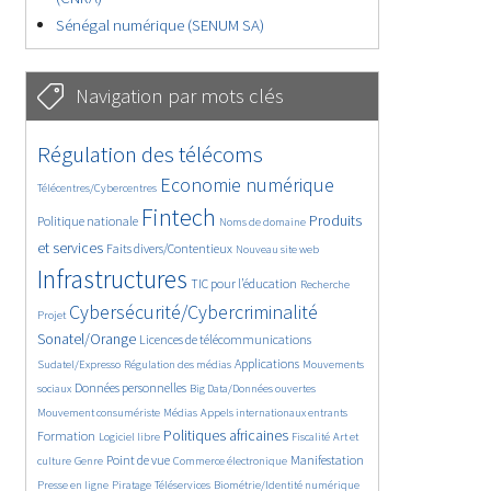
Sénégal numérique (SENUM SA)
Navigation par mots clés
4602/5650
373/5650
Régulation des télécoms
3668/5650
1843/5650
Economie numérique
Télécentres/Cybercentres
5226/5650
673/5650
2372/5650
Fintech
Produits
Politique nationale
Noms de domaine
1582/5650
831/5650
5650/5650
et services
Faits divers/Contentieux
Nouveau site web
1806/5650
201/5650
246/5650
Infrastructures
TIC pour l’éducation
Recherche
3564/5650
2319/5650
Cybersécurité/Cybercriminalité
Projet
1626/5650
279/5650
Sonatel/Orange
Licences de télécommunications
1033/5650
1520/5650
1151/5650
Applications
Sudatel/Expresso
Régulation des médias
Mouvements
1660/5650
140/5650
612/5650
Données personnelles
sociaux
Big Data/Données ouvertes
375/5650
670/5650
1731/5650
Mouvement consumériste
Médias
Appels internationaux entrants
94/5650
2415/5650
1070/5650
173/5650
Politiques africaines
Formation
Logiciel libre
Fiscalité
Art et
586/5650
1842/5650
1040/5650
1519/5650
334/5650
Point de vue
Manifestation
culture
Genre
Commerce électronique
127/5650
204/5650
1170/5650
360/5650
Presse en ligne
Piratage
Téléservices
Biométrie/Identité numérique