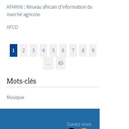
AFAMIN : Réseau africain d’information du
marché agricole
AFCO
1
2
3
4
5
6
7
8
9
…
65
Mots-clés
Musique
Suivez-vous