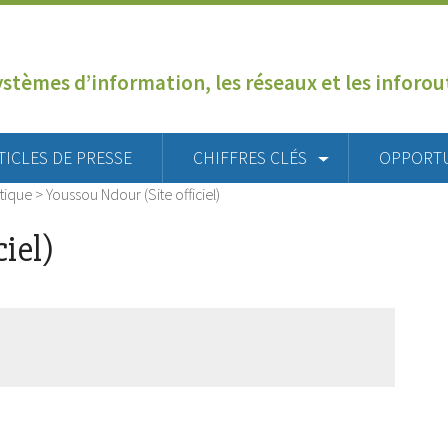
ystèmes d’information, les réseaux et les inforo
TICLES DE PRESSE
CHIFFRES CLÉS
OPPORT
tique
>
Youssou Ndour (Site officiel)
iel)