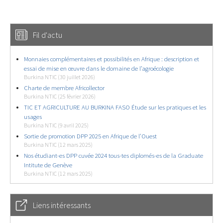
Fil d'actu
Monnaies complémentaires et possibilités en Afrique : description et
essai de mise en œuvre dans le domaine de l’agroécologie
Burkina NTIC (30 juillet 2026)
Charte de membre Africollector
Burkina NTIC (25 février 2026)
TIC ET AGRICULTURE AU BURKINA FASO Étude sur les pratiques et les
usages
Burkina NTIC (9 avril 2025)
Sortie de promotion DPP 2025 en Afrique de l’Ouest
Burkina NTIC (12 mars 2025)
Nos étudiant-es DPP cuvée 2024 tous-tes diplomés-es de la Graduate
Intitute de Genève
Burkina NTIC (12 mars 2025)
Liens intéressants