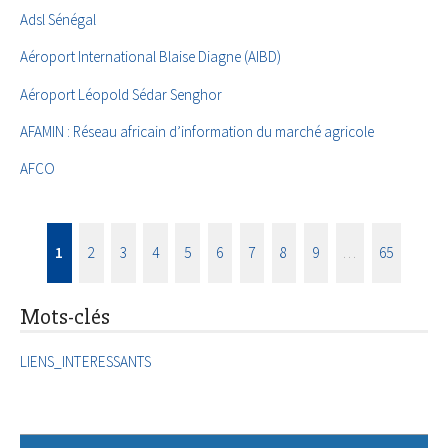
Adsl Sénégal
Aéroport International Blaise Diagne (AIBD)
Aéroport Léopold Sédar Senghor
AFAMIN : Réseau africain d’information du marché agricole
AFCO
1
2
3
4
5
6
7
8
9
…
65
Mots-clés
LIENS_INTERESSANTS