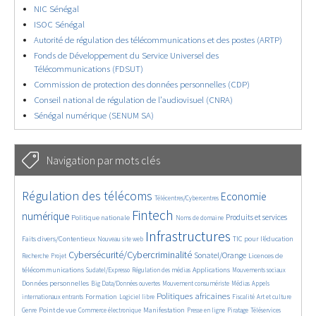
NIC Sénégal
ISOC Sénégal
Autorité de régulation des télécommunications et des postes (ARTP)
Fonds de Développement du Service Universel des
Télécommunications (FDSUT)
Commission de protection des données personnelles (CDP)
Conseil national de régulation de l’audiovisuel (CNRA)
Sénégal numérique (SENUM SA)
Navigation par mots clés
4685/5625
346/5625
3743/5625
Régulation des télécoms
Economie
Télécentres/Cybercentres
1847/5625
5235/5625
688/5625
2445/5625
1574/5625
Fintech
numérique
Produits et services
Politique nationale
Noms de domaine
843/5625
5625/5625
1842/5625
193/5625
Infrastructures
Faits divers/Contentieux
TIC pour l’éducation
Nouveau site web
244/5625
3529/5625
2269/5625
1614/5625
Cybersécurité/Cybercriminalité
Sonatel/Orange
Licences de
Recherche
Projet
294/5625
1009/5625
1542/5625
1089/5625
1645/5625
télécommunications
Applications
Sudatel/Expresso
Régulation des médias
Mouvements sociaux
141/5625
608/5625
376/5625
646/5625
Données personnelles
Big Data/Données ouvertes
Mouvement consumériste
Médias
Appels
1706/5625
94/5625
2635/5625
1118/5625
170/5625
591/5625
Politiques africaines
Formation
internationaux entrants
Logiciel libre
Fiscalité
Art et culture
1810/5625
1053/5625
1605/5625
322/5625
132/5625
207/5625
1226/5625
Point de vue
Manifestation
Genre
Commerce électronique
Presse en ligne
Piratage
Téléservices