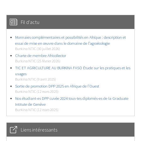
Fil d'actu
Monnaies complémentaires et possibilités en Afrique : description et
essai de mise en œuvre dans le domaine de l’agroécologie
Burkina NTIC (30 juillet 2026)
Charte de membre Africollector
Burkina NTIC (25 février 2026)
TIC ET AGRICULTURE AU BURKINA FASO Étude sur les pratiques et les
usages
Burkina NTIC (9 avril 2025)
Sortie de promotion DPP 2025 en Afrique de l’Ouest
Burkina NTIC (12 mars 2025)
Nos étudiant-es DPP cuvée 2024 tous-tes diplomés-es de la Graduate
Intitute de Genève
Burkina NTIC (12 mars 2025)
Liens intéressants