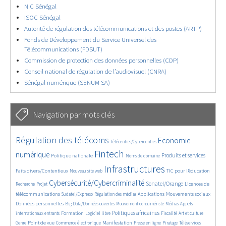
NIC Sénégal
ISOC Sénégal
Autorité de régulation des télécommunications et des postes (ARTP)
Fonds de Développement du Service Universel des
Télécommunications (FDSUT)
Commission de protection des données personnelles (CDP)
Conseil national de régulation de l’audiovisuel (CNRA)
Sénégal numérique (SENUM SA)
Navigation par mots clés
4614/5824
368/5824
3669/5824
Régulation des télécoms
Economie
Télécentres/Cybercentres
1869/5824
5263/5824
656/5824
2331/5824
1548/5824
Fintech
numérique
Produits et services
Politique nationale
Noms de domaine
817/5824
5824/5824
1836/5824
196/5824
Infrastructures
Faits divers/Contentieux
TIC pour l’éducation
Nouveau site web
245/5824
3772/5824
2279/5824
1635/5824
Cybersécurité/Cybercriminalité
Sonatel/Orange
Licences de
Recherche
Projet
301/5824
1039/5824
1523/5824
1275/5824
1701/5824
télécommunications
Applications
Mouvements sociaux
Sudatel/Expresso
Régulation des médias
147/5824
616/5824
363/5824
648/5824
Données personnelles
Big Data/Données ouvertes
Mouvement consumériste
Médias
Appels
1735/5824
105/5824
2528/5824
1075/5824
172/5824
587/5824
Politiques africaines
Formation
internationaux entrants
Logiciel libre
Fiscalité
Art et culture
1959/5824
1069/5824
1500/5824
323/5824
126/5824
209/5824
1216/5824
Point de vue
Manifestation
Genre
Commerce électronique
Presse en ligne
Piratage
Téléservices