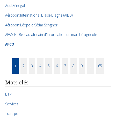
Adsl Sénégal
Aéroport International Blaise Diagne (AIBD)
Aéroport Léopold Sédar Senghor
AFAMIN : Réseau africain d’information du marché agricole
AFCO
1
2
3
4
5
6
7
8
9
…
65
Mots-clés
BTP
Services
Transports