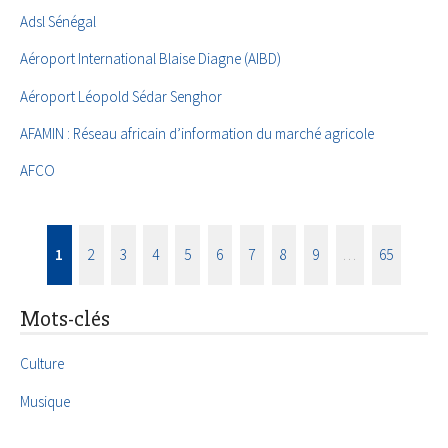
Adsl Sénégal
Aéroport International Blaise Diagne (AIBD)
Aéroport Léopold Sédar Senghor
AFAMIN : Réseau africain d’information du marché agricole
AFCO
1
2
3
4
5
6
7
8
9
…
65
Mots-clés
Culture
Musique