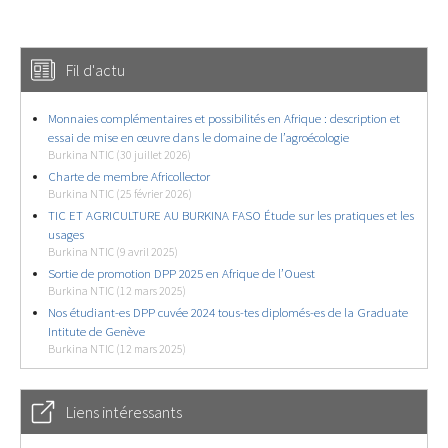
Fil d'actu
Monnaies complémentaires et possibilités en Afrique : description et
essai de mise en œuvre dans le domaine de l’agroécologie
Burkina NTIC (30 juillet 2026)
Charte de membre Africollector
Burkina NTIC (25 février 2026)
TIC ET AGRICULTURE AU BURKINA FASO Étude sur les pratiques et les
usages
Burkina NTIC (9 avril 2025)
Sortie de promotion DPP 2025 en Afrique de l’Ouest
Burkina NTIC (12 mars 2025)
Nos étudiant-es DPP cuvée 2024 tous-tes diplomés-es de la Graduate
Intitute de Genève
Burkina NTIC (12 mars 2025)
Liens intéressants