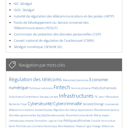
NIC Sénégal
ISOC Sénégal
Autorité de régulation des télécommunications et des postes (ARTP)
Fonds de Développement du Service Universel des
Télécommunications (FDSUT)
Commission de protection des données personnelles (CDP)
Conseil national de régulation de l’audiovisuel (CNRA)
Sénégal numérique (SENUM SA)
Navigation par mots clés
4614/5824
368/5824
3669/5824
Régulation des télécoms
Economie
Télécentres/Cybercentres
1869/5824
5263/5824
656/5824
2331/5824
1548/5824
Fintech
numérique
Produits et services
Politique nationale
Noms de domaine
817/5824
5824/5824
1836/5824
196/5824
Infrastructures
Faits divers/Contentieux
TIC pour l’éducation
Nouveau site web
245/5824
3772/5824
2279/5824
1635/5824
Cybersécurité/Cybercriminalité
Sonatel/Orange
Licences de
Recherche
Projet
301/5824
1039/5824
1523/5824
1275/5824
1701/5824
télécommunications
Applications
Mouvements sociaux
Sudatel/Expresso
Régulation des médias
147/5824
616/5824
363/5824
648/5824
Données personnelles
Big Data/Données ouvertes
Mouvement consumériste
Médias
Appels
1735/5824
105/5824
2528/5824
1075/5824
172/5824
587/5824
Politiques africaines
Formation
internationaux entrants
Logiciel libre
Fiscalité
Art et culture
1959/5824
1069/5824
1500/5824
323/5824
126/5824
209/5824
1216/5824
Point de vue
Manifestation
Genre
Commerce électronique
Presse en ligne
Piratage
Téléservices