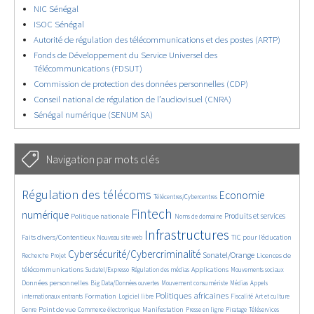
NIC Sénégal
ISOC Sénégal
Autorité de régulation des télécommunications et des postes (ARTP)
Fonds de Développement du Service Universel des
Télécommunications (FDSUT)
Commission de protection des données personnelles (CDP)
Conseil national de régulation de l’audiovisuel (CNRA)
Sénégal numérique (SENUM SA)
Navigation par mots clés
4629/5557
362/5557
3737/5557
Régulation des télécoms
Economie
Télécentres/Cybercentres
1862/5557
5162/5557
676/5557
2442/5557
1596/5557
Fintech
numérique
Produits et services
Politique nationale
Noms de domaine
839/5557
5557/5557
1823/5557
198/5557
Infrastructures
Faits divers/Contentieux
TIC pour l’éducation
Nouveau site web
247/5557
3536/5557
2303/5557
1611/5557
Cybersécurité/Cybercriminalité
Sonatel/Orange
Licences de
Recherche
Projet
299/5557
1015/5557
1512/5557
1103/5557
1664/5557
télécommunications
Applications
Sudatel/Expresso
Régulation des médias
Mouvements sociaux
146/5557
620/5557
366/5557
703/5557
Données personnelles
Big Data/Données ouvertes
Mouvement consumériste
Médias
Appels
1749/5557
94/5557
2615/5557
1103/5557
175/5557
647/5557
Politiques africaines
Formation
internationaux entrants
Logiciel libre
Fiscalité
Art et culture
1840/5557
1044/5557
1575/5557
337/5557
129/5557
208/5557
1225/5557
Point de vue
Manifestation
Genre
Commerce électronique
Presse en ligne
Piratage
Téléservices