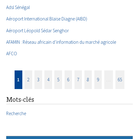
Adsl Sénégal
Aéroport International Blaise Diagne (AIBD)
Aéroport Léopold Sédar Senghor
AFAMIN : Réseau africain d’information du marché agricole
AFCO
1
2
3
4
5
6
7
8
9
…
65
Mots-clés
Recherche