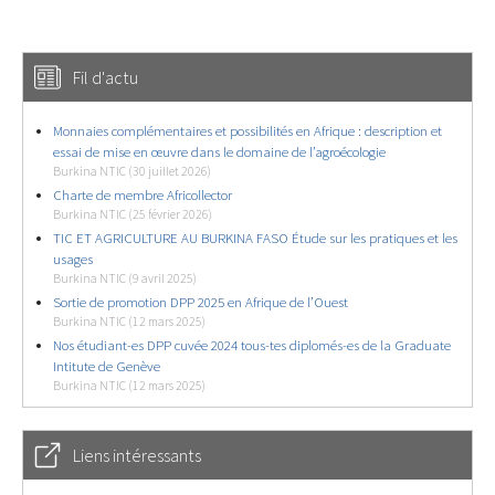
Fil d'actu
Monnaies complémentaires et possibilités en Afrique : description et
essai de mise en œuvre dans le domaine de l’agroécologie
Burkina NTIC (30 juillet 2026)
Charte de membre Africollector
Burkina NTIC (25 février 2026)
TIC ET AGRICULTURE AU BURKINA FASO Étude sur les pratiques et les
usages
Burkina NTIC (9 avril 2025)
Sortie de promotion DPP 2025 en Afrique de l’Ouest
Burkina NTIC (12 mars 2025)
Nos étudiant-es DPP cuvée 2024 tous-tes diplomés-es de la Graduate
Intitute de Genève
Burkina NTIC (12 mars 2025)
Liens intéressants