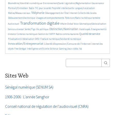
363/5557
349/5557
372/5557
1870/5557
Biométrie/Identité numérique
Environnement/Santé
Législation/Réglementation
Gouvernance
145/5557
834/5557
290/5557
60/5557
1136/5557
Portrait/Entretien
Radio
TIC pour la santé
Propriété intellectuelle
Langues/Localisation
2247/5557
199/5557
1066/5557
120/5557
418/5557
Téléphonie
Médias/Réseaux sociaux
Désengagement de l’Etat
Internet
Collectivités locales
1328/5557
1039/5557
569/5557
Usages et comportements
Dédouanement électronique
Télévision/Radio numérique terrestre
4010/5557
385/5557
169/5557
325/5557
Transformation digitale
Audiovisuel
Affaire Global Voice
Géomatique/Géolocalisation
666/5557
183/5557
2140/5557
34/5557
711/5557
Distinction/Nomination
Service universel
Sentel/Tigo
Vie politique
Handicapés
Enseignement à
853/5557
595/5557
191/5557
2157/5557
557/5557
Qualité de service
distance
Contenus numériques
Gestion de l’ARTP
Radios communautaires
136/5557
492/5557
2787/5557
Privatisation/Libéralisation
SMSI
Fracture numérique/Solidarité numérique
Innovation/Entreprenariat
1365/5557
50/5557
Liberté d’expression/Censure de l’Internet
Internet des
174/5557
879/5557
202/5557
68/5557
28/5557
objets
Free Sénégal
Intelligence artificielle
Editorial
Gaming/Jeux vidéos
Yas
Sites Web
Sénégal numérique (SENUM SA)
1906-2006 : L’année Senghor
Conseil national de régulation de l’audiovisuel (CNRA)