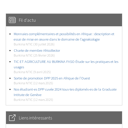
Fil d'actu
Monnaies complémentaires et possibilités en Afrique : description et
essai de mise en œuvre dans le domaine de l’agroécologie
Burkina NTIC (30 juillet 2026)
Charte de membre Africollector
Burkina NTIC (25 février 2026)
TIC ET AGRICULTURE AU BURKINA FASO Étude sur les pratiques et les
usages
Burkina NTIC (9 avril 2025)
Sortie de promotion DPP 2025 en Afrique de l’Ouest
Burkina NTIC (12 mars 2025)
Nos étudiant-es DPP cuvée 2024 tous-tes diplomés-es de la Graduate
Intitute de Genève
Burkina NTIC (12 mars 2025)
Liens intéressants