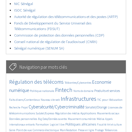
NIC Sénégal
ISOC Sénégal
Autorité de régulation des télécommunications et des postes (ARTP)
Fonds de Développement du Service Universel des
Télécommunications (FDSUT)
Commission de protection des données personnelles (CDP)
Conseil national de régulation de l’audiovisuel (CNRA)
Sénégal numérique (SENUM SA)
Navigation par mots clés
4629/5557
362/5557
3737/5557
Régulation des télécoms
Economie
Télécentres/Cybercentres
1862/5557
5162/5557
676/5557
2442/5557
1596/5557
Fintech
numérique
Produits et services
Politique nationale
Noms de domaine
839/5557
5557/5557
1823/5557
198/5557
Infrastructures
Faits divers/Contentieux
TIC pour l’éducation
Nouveau site web
247/5557
3536/5557
2303/5557
1611/5557
Cybersécurité/Cybercriminalité
Sonatel/Orange
Licences de
Recherche
Projet
299/5557
1015/5557
1512/5557
1103/5557
1664/5557
télécommunications
Applications
Sudatel/Expresso
Régulation des médias
Mouvements sociaux
146/5557
620/5557
366/5557
703/5557
Données personnelles
Big Data/Données ouvertes
Mouvement consumériste
Médias
Appels
1749/5557
94/5557
2615/5557
1103/5557
175/5557
647/5557
Politiques africaines
Formation
internationaux entrants
Logiciel libre
Fiscalité
Art et culture
1840/5557
1044/5557
1575/5557
337/5557
129/5557
208/5557
1225/5557
Point de vue
Manifestation
Genre
Commerce électronique
Presse en ligne
Piratage
Téléservices