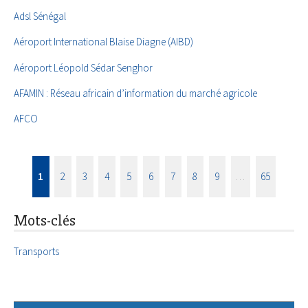
Adsl Sénégal
Aéroport International Blaise Diagne (AIBD)
Aéroport Léopold Sédar Senghor
AFAMIN : Réseau africain d’information du marché agricole
AFCO
1
2
3
4
5
6
7
8
9
…
65
Mots-clés
Transports