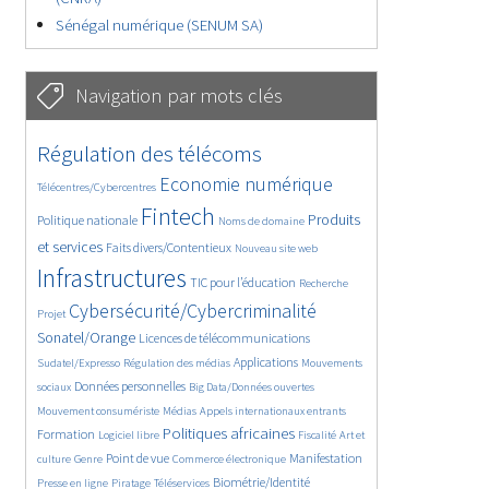
Sénégal numérique (SENUM SA)
Navigation par mots clés
4641/5588
365/5588
Régulation des télécoms
3716/5588
1861/5588
Economie numérique
Télécentres/Cybercentres
5173/5588
687/5588
2475/5588
Fintech
Produits
Politique nationale
Noms de domaine
1610/5588
851/5588
5588/5588
et services
Faits divers/Contentieux
Nouveau site web
1832/5588
196/5588
247/5588
Infrastructures
TIC pour l’éducation
Recherche
3555/5588
2317/5588
Cybersécurité/Cybercriminalité
Projet
1612/5588
302/5588
Sonatel/Orange
Licences de télécommunications
1018/5588
1527/5588
1061/5588
Applications
Sudatel/Expresso
Régulation des médias
Mouvements
1663/5588
147/5588
614/5588
Données personnelles
sociaux
Big Data/Données ouvertes
368/5588
711/5588
1760/5588
Mouvement consumériste
Médias
Appels internationaux entrants
94/5588
2661/5588
1111/5588
178/5588
Politiques africaines
Formation
Logiciel libre
Fiscalité
Art et
663/5588
1832/5588
1049/5588
1581/5588
337/5588
Point de vue
Manifestation
culture
Genre
Commerce électronique
130/5588
208/5588
1248/5588
Biométrie/Identité
Presse en ligne
Piratage
Téléservices