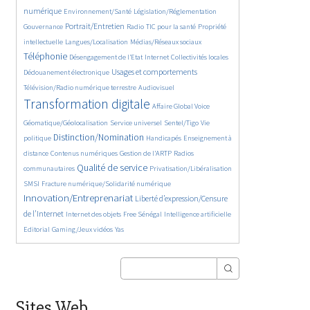
364/5588
349/5588
372/5588
numérique
Environnement/Santé
Législation/Réglementation
1876/5588
145/5588
838/5588
290/5588
Portrait/Entretien
Gouvernance
Radio
TIC pour la santé
Propriété
60/5588
1142/5588
2264/5588
intellectuelle
Langues/Localisation
Médias/Réseaux sociaux
194/5588
1067/5588
120/5588
419/5588
Téléphonie
Désengagement de l’Etat
Internet
Collectivités locales
1337/5588
1036/5588
Usages et comportements
Dédouanement électronique
565/5588
4043/5588
Télévision/Radio numérique terrestre
Audiovisuel
385/5588
163/5588
Transformation digitale
Affaire Global Voice
323/5588
666/5588
184/5588
Géomatique/Géolocalisation
Service universel
Sentel/Tigo
Vie
2154/5588
34/5588
709/5588
Distinction/Nomination
politique
Handicapés
Enseignement à
847/5588
596/5588
192/5588
distance
Contenus numériques
Gestion de l’ARTP
Radios
2184/5588
564/5588
134/5588
Qualité de service
communautaires
Privatisation/Libéralisation
492/5588
2798/5588
SMSI
Fracture numérique/Solidarité numérique
Innovation/Entreprenariat
1365/5588
Liberté d’expression/Censure
49/5588
172/5588
872/5588
202/5588
de l’Internet
Internet des objets
Free Sénégal
Intelligence artificielle
73/5588
29/5588
Editorial
Gaming/Jeux vidéos
Yas
Sites Web