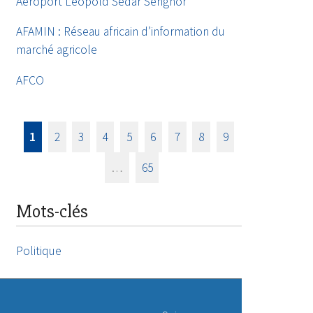
Aéroport Léopold Sédar Senghor
AFAMIN : Réseau africain d’information du
marché agricole
AFCO
1
2
3
4
5
6
7
8
9
…
65
Mots-clés
Politique