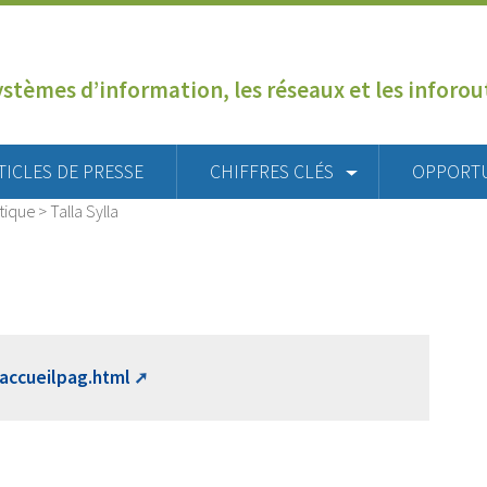
ystèmes d’information, les réseaux et les inforo
TICLES DE PRESSE
CHIFFRES CLÉS
OPPORT
tique
>
Talla Sylla
/accueilpag.html