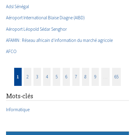
Adsl Sénégal
Aéroport International Blaise Diagne (AIBD)
Aéroport Léopold Sédar Senghor
AFAMIN : Réseau africain d’information du marché agricole
AFCO
1
2
3
4
5
6
7
8
9
…
65
Mots-clés
Informatique