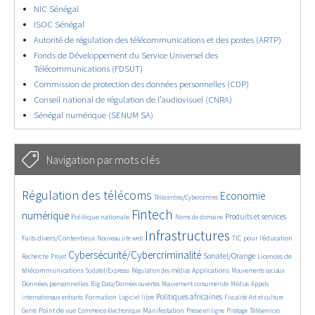
NIC Sénégal
ISOC Sénégal
Autorité de régulation des télécommunications et des postes (ARTP)
Fonds de Développement du Service Universel des
Télécommunications (FDSUT)
Commission de protection des données personnelles (CDP)
Conseil national de régulation de l’audiovisuel (CNRA)
Sénégal numérique (SENUM SA)
Navigation par mots clés
4602/5650
373/5650
3668/5650
Régulation des télécoms
Economie
Télécentres/Cybercentres
1843/5650
5226/5650
673/5650
2372/5650
1582/5650
Fintech
numérique
Produits et services
Politique nationale
Noms de domaine
831/5650
5650/5650
1806/5650
201/5650
Infrastructures
Faits divers/Contentieux
TIC pour l’éducation
Nouveau site web
246/5650
3564/5650
2319/5650
1626/5650
Cybersécurité/Cybercriminalité
Sonatel/Orange
Licences de
Recherche
Projet
279/5650
1033/5650
1520/5650
1151/5650
1660/5650
télécommunications
Applications
Sudatel/Expresso
Régulation des médias
Mouvements sociaux
140/5650
612/5650
375/5650
670/5650
Données personnelles
Big Data/Données ouvertes
Mouvement consumériste
Médias
Appels
1731/5650
94/5650
2415/5650
1070/5650
173/5650
586/5650
Politiques africaines
Formation
internationaux entrants
Logiciel libre
Fiscalité
Art et culture
1842/5650
1040/5650
1519/5650
334/5650
127/5650
204/5650
1170/5650
Point de vue
Manifestation
Genre
Commerce électronique
Presse en ligne
Piratage
Téléservices