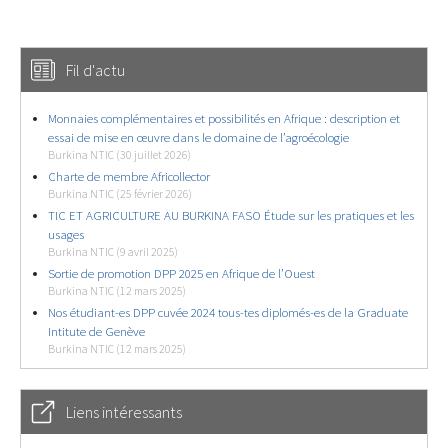
Fil d'actu
Monnaies complémentaires et possibilités en Afrique : description et
essai de mise en œuvre dans le domaine de l’agroécologie
Burkina NTIC (30 juillet 2026)
Charte de membre Africollector
Burkina NTIC (25 février 2026)
TIC ET AGRICULTURE AU BURKINA FASO Étude sur les pratiques et les
usages
Burkina NTIC (9 avril 2025)
Sortie de promotion DPP 2025 en Afrique de l’Ouest
Burkina NTIC (12 mars 2025)
Nos étudiant-es DPP cuvée 2024 tous-tes diplomés-es de la Graduate
Intitute de Genève
Burkina NTIC (12 mars 2025)
Liens intéressants