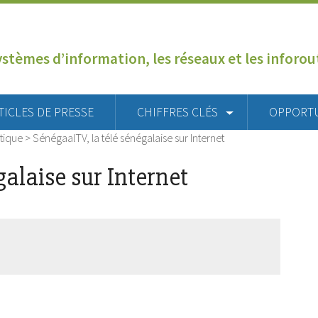
ystèmes d’information, les réseaux et les inforo
TICLES DE PRESSE
CHIFFRES CLÉS
OPPORT
tique
>
SénégaalTV, la télé sénégalaise sur Internet
galaise sur Internet