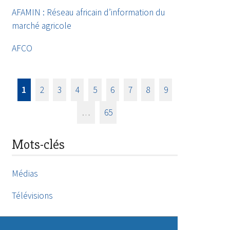
AFAMIN : Réseau africain d’information du
marché agricole
AFCO
1
2
3
4
5
6
7
8
9
…
65
Mots-clés
Médias
Télévisions