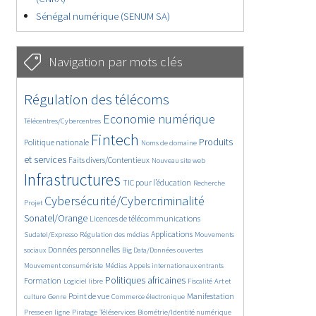
Sénégal numérique (SENUM SA)
Navigation par mots clés
4602/5650
373/5650
Régulation des télécoms
3668/5650
1843/5650
Economie numérique
Télécentres/Cybercentres
5226/5650
673/5650
2372/5650
Fintech
Produits
Politique nationale
Noms de domaine
1582/5650
831/5650
5650/5650
et services
Faits divers/Contentieux
Nouveau site web
1806/5650
201/5650
246/5650
Infrastructures
TIC pour l’éducation
Recherche
3564/5650
2319/5650
Cybersécurité/Cybercriminalité
Projet
1626/5650
279/5650
Sonatel/Orange
Licences de télécommunications
1033/5650
1520/5650
1151/5650
Applications
Sudatel/Expresso
Régulation des médias
Mouvements
1660/5650
140/5650
612/5650
Données personnelles
sociaux
Big Data/Données ouvertes
375/5650
670/5650
1731/5650
Mouvement consumériste
Médias
Appels internationaux entrants
94/5650
2415/5650
1070/5650
173/5650
Politiques africaines
Formation
Logiciel libre
Fiscalité
Art et
586/5650
1842/5650
1040/5650
1519/5650
334/5650
Point de vue
Manifestation
culture
Genre
Commerce électronique
127/5650
204/5650
1170/5650
360/5650
Presse en ligne
Piratage
Téléservices
Biométrie/Identité numérique