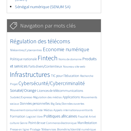
Sénégal numérique (SENUM SA)
Navigation par mots clés
4602/5650
373/5650
Régulation des télécoms
3668/5650
1843/5650
Economie numérique
Télécentres/Cybercentres
5226/5650
673/5650
2372/5650
Fintech
Produits
Politique nationale
Noms de domaine
1582/5650
831/5650
5650/5650
et services
Faits divers/Contentieux
Nouveau site web
1806/5650
201/5650
246/5650
Infrastructures
TIC pour l’éducation
Recherche
3564/5650
2319/5650
Cybersécurité/Cybercriminalité
Projet
1626/5650
279/5650
Sonatel/Orange
Licences de télécommunications
1033/5650
1520/5650
1151/5650
Applications
Sudatel/Expresso
Régulation des médias
Mouvements
1660/5650
140/5650
612/5650
Données personnelles
sociaux
Big Data/Données ouvertes
375/5650
670/5650
1731/5650
Mouvement consumériste
Médias
Appels internationaux entrants
94/5650
2415/5650
1070/5650
173/5650
Politiques africaines
Formation
Logiciel libre
Fiscalité
Art et
586/5650
1842/5650
1040/5650
1519/5650
334/5650
Point de vue
Manifestation
culture
Genre
Commerce électronique
127/5650
204/5650
1170/5650
360/5650
Presse en ligne
Piratage
Téléservices
Biométrie/Identité numérique