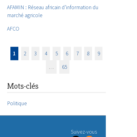
AFAMIN : Réseau africain d’information du
marché agricole
AFCO
1
2
3
4
5
6
7
8
9
…
65
Mots-clés
Politique
Suivez-vous