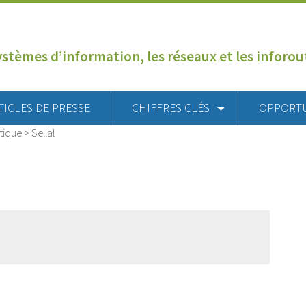
ystèmes d’information, les réseaux et les inforo
TICLES DE PRESSE
CHIFFRES CLÉS
OPPORT
tique
>
Sellal