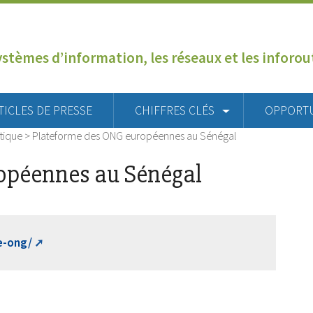
ystèmes d’information, les réseaux et les inforo
TICLES DE PRESSE
CHIFFRES CLÉS
OPPORT
tique
>
Plateforme des ONG européennes au Sénégal
opéennes au Sénégal
e-ong/