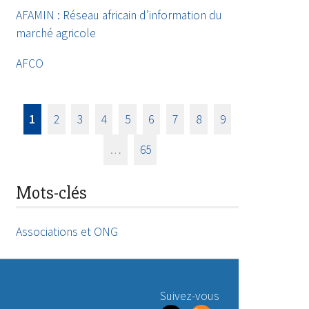
AFAMIN : Réseau africain d’information du
marché agricole
AFCO
1
2
3
4
5
6
7
8
9
…
65
Mots-clés
Associations et ONG
Suivez-vous