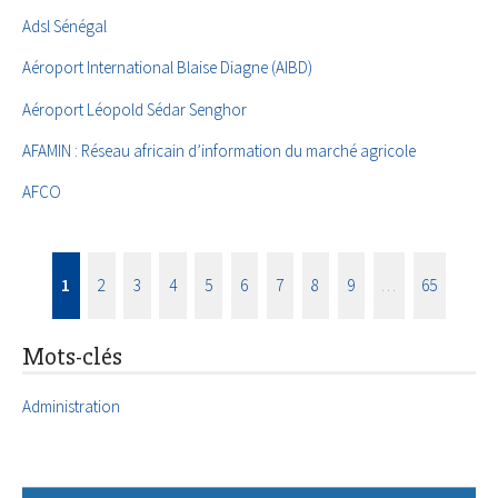
Adsl Sénégal
Aéroport International Blaise Diagne (AIBD)
Aéroport Léopold Sédar Senghor
AFAMIN : Réseau africain d’information du marché agricole
AFCO
1
2
3
4
5
6
7
8
9
…
65
Mots-clés
Administration