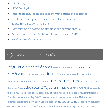
NIC Sénégal
ISOC Sénégal
Autorité de régulation des télécommunications et des postes (ARTP)
Fonds de Développement du Service Universel des
Télécommunications (FDSUT)
Commission de protection des données personnelles (CDP)
Conseil national de régulation de l’audiovisuel (CNRA)
Sénégal numérique (SENUM SA)
Navigation par mots clés
4629/5557
362/5557
3737/5557
Régulation des télécoms
Economie
Télécentres/Cybercentres
1862/5557
5162/5557
676/5557
2442/5557
1596/5557
Fintech
numérique
Produits et services
Politique nationale
Noms de domaine
839/5557
5557/5557
1823/5557
198/5557
Infrastructures
Faits divers/Contentieux
TIC pour l’éducation
Nouveau site web
247/5557
3536/5557
2303/5557
1611/5557
Cybersécurité/Cybercriminalité
Sonatel/Orange
Licences de
Recherche
Projet
299/5557
1015/5557
1512/5557
1103/5557
1664/5557
télécommunications
Applications
Sudatel/Expresso
Régulation des médias
Mouvements sociaux
146/5557
620/5557
366/5557
703/5557
Données personnelles
Big Data/Données ouvertes
Mouvement consumériste
Médias
Appels
1749/5557
94/5557
2615/5557
1103/5557
175/5557
647/5557
Politiques africaines
Formation
internationaux entrants
Logiciel libre
Fiscalité
Art et culture
1840/5557
1044/5557
1575/5557
337/5557
129/5557
208/5557
1225/5557
Point de vue
Manifestation
Genre
Commerce électronique
Presse en ligne
Piratage
Téléservices