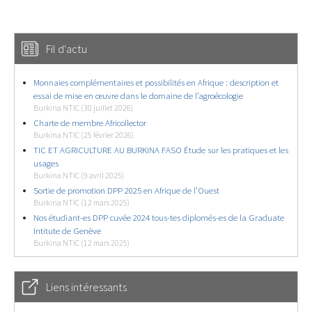
Fil d'actu
Monnaies complémentaires et possibilités en Afrique : description et
essai de mise en œuvre dans le domaine de l’agroécologie
Burkina NTIC (30 juillet 2026)
Charte de membre Africollector
Burkina NTIC (25 février 2026)
TIC ET AGRICULTURE AU BURKINA FASO Étude sur les pratiques et les
usages
Burkina NTIC (9 avril 2025)
Sortie de promotion DPP 2025 en Afrique de l’Ouest
Burkina NTIC (12 mars 2025)
Nos étudiant-es DPP cuvée 2024 tous-tes diplomés-es de la Graduate
Intitute de Genève
Burkina NTIC (12 mars 2025)
Liens intéressants