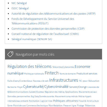
NIC Sénégal
ISOC Sénégal
Autorité de régulation des télécommunications et des postes (ARTP)
Fonds de Développement du Service Universel des
Télécommunications (FDSUT)
Commission de protection des données personnelles (CDP)
Conseil national de régulation de l’audiovisuel (CNRA)
Sénégal numérique (SENUM SA)
Navigation par mots clés
4629/5557
362/5557
3737/5557
Régulation des télécoms
Economie
Télécentres/Cybercentres
1862/5557
5162/5557
676/5557
2442/5557
1596/5557
Fintech
numérique
Produits et services
Politique nationale
Noms de domaine
839/5557
5557/5557
1823/5557
198/5557
Infrastructures
Faits divers/Contentieux
TIC pour l’éducation
Nouveau site web
247/5557
3536/5557
2303/5557
1611/5557
Cybersécurité/Cybercriminalité
Sonatel/Orange
Licences de
Recherche
Projet
299/5557
1015/5557
1512/5557
1103/5557
1664/5557
télécommunications
Applications
Sudatel/Expresso
Régulation des médias
Mouvements sociaux
146/5557
620/5557
366/5557
703/5557
Données personnelles
Big Data/Données ouvertes
Mouvement consumériste
Médias
Appels
1749/5557
94/5557
2615/5557
1103/5557
175/5557
647/5557
Politiques africaines
Formation
internationaux entrants
Logiciel libre
Fiscalité
Art et culture
1840/5557
1044/5557
1575/5557
337/5557
129/5557
208/5557
1225/5557
Point de vue
Manifestation
Genre
Commerce électronique
Presse en ligne
Piratage
Téléservices