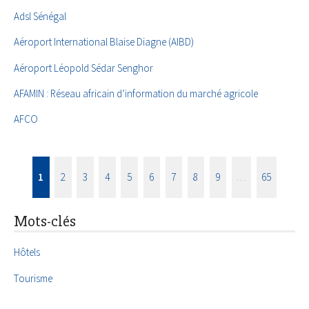
Adsl Sénégal
Aéroport International Blaise Diagne (AIBD)
Aéroport Léopold Sédar Senghor
AFAMIN : Réseau africain d’information du marché agricole
AFCO
1
2
3
4
5
6
7
8
9
…
65
Mots-clés
Hôtels
Tourisme