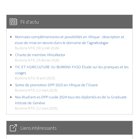
Fil d'actu
Monnaies complémentaires et possibilités en Afrique : description et
essai de mise en œuvre dans le domaine de l’agroécologie
Burkina NTIC (30 juillet 2026)
Charte de membre Africollector
Burkina NTIC (25 février 2026)
TIC ET AGRICULTURE AU BURKINA FASO Étude sur les pratiques et les
usages
Burkina NTIC (9 avril 2025)
Sortie de promotion DPP 2025 en Afrique de l’Ouest
Burkina NTIC (12 mars 2025)
Nos étudiant-es DPP cuvée 2024 tous-tes diplomés-es de la Graduate
Intitute de Genève
Burkina NTIC (12 mars 2025)
Liens intéressants