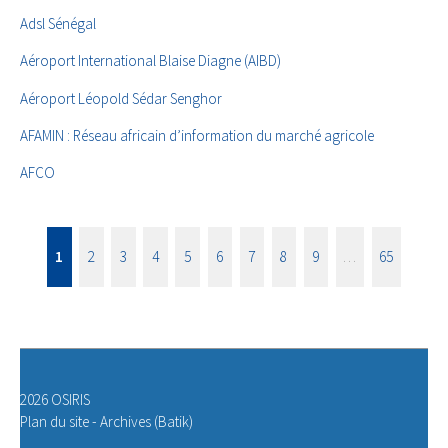
Adsl Sénégal
Aéroport International Blaise Diagne (AIBD)
Aéroport Léopold Sédar Senghor
AFAMIN : Réseau africain d’information du marché agricole
AFCO
1
2
3
4
5
6
7
8
9
…
65
2026 OSIRIS
Plan du site
-
Archives (Batik)