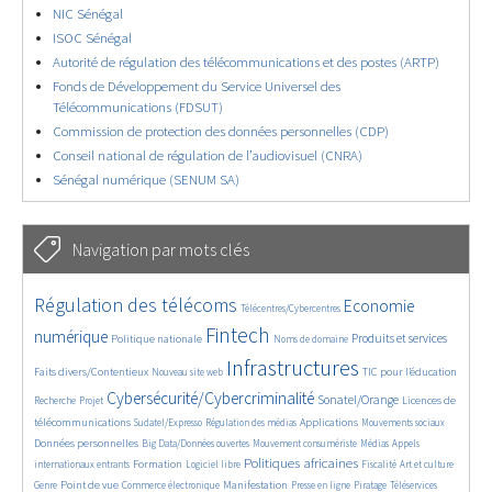
NIC Sénégal
ISOC Sénégal
Autorité de régulation des télécommunications et des postes (ARTP)
Fonds de Développement du Service Universel des
Télécommunications (FDSUT)
Commission de protection des données personnelles (CDP)
Conseil national de régulation de l’audiovisuel (CNRA)
Sénégal numérique (SENUM SA)
Navigation par mots clés
4629/5559
362/5559
3742/5559
Régulation des télécoms
Economie
Télécentres/Cybercentres
1862/5559
5166/5559
676/5559
2448/5559
1596/5559
Fintech
numérique
Produits et services
Politique nationale
Noms de domaine
841/5559
5559/5559
1825/5559
198/5559
Infrastructures
Faits divers/Contentieux
TIC pour l’éducation
Nouveau site web
247/5559
3538/5559
2303/5559
1613/5559
Cybersécurité/Cybercriminalité
Sonatel/Orange
Licences de
Recherche
Projet
299/5559
1015/5559
1514/5559
1138/5559
1664/5559
télécommunications
Applications
Sudatel/Expresso
Régulation des médias
Mouvements sociaux
146/5559
622/5559
366/5559
721/5559
Données personnelles
Big Data/Données ouvertes
Mouvement consumériste
Médias
Appels
1749/5559
94/5559
2615/5559
1103/5559
175/5559
647/5559
Politiques africaines
Formation
internationaux entrants
Logiciel libre
Fiscalité
Art et culture
1851/5559
1052/5559
1578/5559
337/5559
129/5559
210/5559
1225/5559
Point de vue
Manifestation
Genre
Commerce électronique
Presse en ligne
Piratage
Téléservices