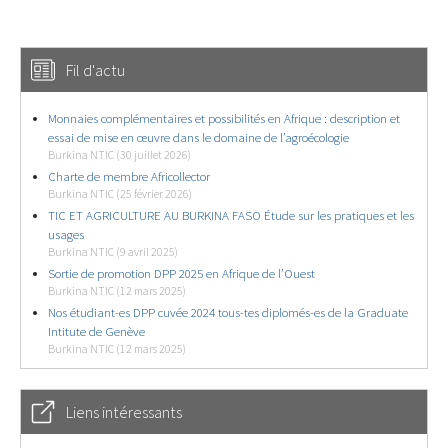
Fil d'actu
Monnaies complémentaires et possibilités en Afrique : description et
essai de mise en œuvre dans le domaine de l’agroécologie
Burkina NTIC (30 juillet 2026)
Charte de membre Africollector
Burkina NTIC (25 février 2026)
TIC ET AGRICULTURE AU BURKINA FASO Étude sur les pratiques et les
usages
Burkina NTIC (9 avril 2025)
Sortie de promotion DPP 2025 en Afrique de l’Ouest
Burkina NTIC (12 mars 2025)
Nos étudiant-es DPP cuvée 2024 tous-tes diplomés-es de la Graduate
Intitute de Genève
Burkina NTIC (12 mars 2025)
Liens intéressants