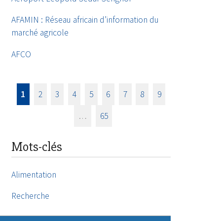
AFAMIN : Réseau africain d’information du
marché agricole
AFCO
1
2
3
4
5
6
7
8
9
…
65
Mots-clés
Alimentation
Recherche