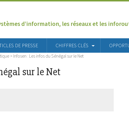
ystèmes d’information, les réseaux et les inforo
TICLES DE PRESSE
CHIFFRES CLÉS
OPPORT
tique
>
Infosen : Les infos du Sénégal sur le Net
négal sur le Net