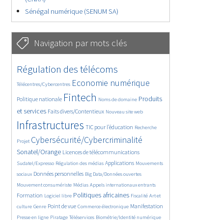
Sénégal numérique (SENUM SA)
Navigation par mots clés
4602/5650
373/5650
Régulation des télécoms
3668/5650
1843/5650
Economie numérique
Télécentres/Cybercentres
5226/5650
673/5650
2372/5650
Fintech
Produits
Politique nationale
Noms de domaine
1582/5650
831/5650
5650/5650
et services
Faits divers/Contentieux
Nouveau site web
1806/5650
201/5650
246/5650
Infrastructures
TIC pour l’éducation
Recherche
3564/5650
2319/5650
Cybersécurité/Cybercriminalité
Projet
1626/5650
279/5650
Sonatel/Orange
Licences de télécommunications
1033/5650
1520/5650
1151/5650
Applications
Sudatel/Expresso
Régulation des médias
Mouvements
1660/5650
140/5650
612/5650
Données personnelles
sociaux
Big Data/Données ouvertes
375/5650
670/5650
1731/5650
Mouvement consumériste
Médias
Appels internationaux entrants
94/5650
2415/5650
1070/5650
173/5650
Politiques africaines
Formation
Logiciel libre
Fiscalité
Art et
586/5650
1842/5650
1040/5650
1519/5650
334/5650
Point de vue
Manifestation
culture
Genre
Commerce électronique
127/5650
204/5650
1170/5650
360/5650
Presse en ligne
Piratage
Téléservices
Biométrie/Identité numérique