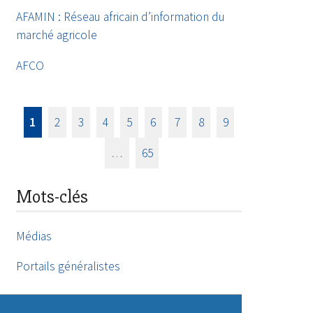
AFAMIN : Réseau africain d’information du
marché agricole
AFCO
1
2
3
4
5
6
7
8
9
…
65
Mots-clés
Médias
Portails généralistes