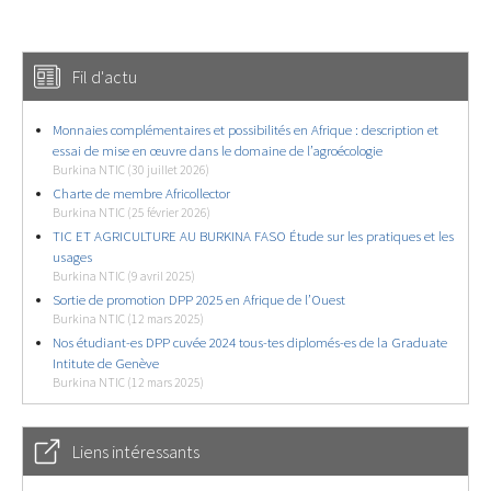
Fil d'actu
Monnaies complémentaires et possibilités en Afrique : description et
essai de mise en œuvre dans le domaine de l’agroécologie
Burkina NTIC (30 juillet 2026)
Charte de membre Africollector
Burkina NTIC (25 février 2026)
TIC ET AGRICULTURE AU BURKINA FASO Étude sur les pratiques et les
usages
Burkina NTIC (9 avril 2025)
Sortie de promotion DPP 2025 en Afrique de l’Ouest
Burkina NTIC (12 mars 2025)
Nos étudiant-es DPP cuvée 2024 tous-tes diplomés-es de la Graduate
Intitute de Genève
Burkina NTIC (12 mars 2025)
Liens intéressants