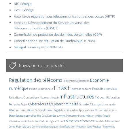
NIC Sénégal
ISOC Sénégal
Autorité de régulation des télécommunications et des postes (ARTP)
Fonds de Développement du Service Universel des
Télécommunications (FDSUT)
Commission de protection des données personnelles (CDP)
Conseil national de régulation de l’audiovisuel (CNRA)
Sénégal numérique (SENUM SA)
Navigation par mots clés
4789/5754
359/5754
3836/5754
Régulation des télécoms
Economie
Télécentres/Cybercentres
1884/5754
5325/5754
693/5754
2506/5754
1612/5754
Fintech
numérique
Produits et services
Politique nationale
Noms de domaine
861/5754
5754/5754
1879/5754
193/5754
Infrastructures
Faits divers/Contentieux
TIC pour l’éducation
Nouveau site web
254/5754
3588/5754
2346/5754
1654/5754
Cybersécurité/Cybercriminalité
Sonatel/Orange
Licences de
Recherche
Projet
302/5754
1035/5754
1581/5754
1092/5754
1682/5754
télécommunications
Applications
Sudatel/Expresso
Régulation des médias
Mouvements sociaux
143/5754
618/5754
382/5754
670/5754
Données personnelles
Big Data/Données ouvertes
Mouvement consumériste
Médias
Appels
1764/5754
100/5754
2680/5754
1143/5754
179/5754
598/5754
Politiques africaines
Formation
internationaux entrants
Logiciel libre
Fiscalité
Art et culture
1865/5754
1062/5754
1661/5754
330/5754
129/5754
207/5754
1264/5754
Point de vue
Manifestation
Genre
Commerce électronique
Presse en ligne
Piratage
Téléservices