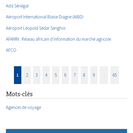
Adsl Sénégal
Aéroport International Blaise Diagne (AIBD)
Aéroport Léopold Sédar Senghor
AFAMIN : Réseau africain d’information du marché agricole
AFCO
1
2
3
4
5
6
7
8
9
…
65
Mots-clés
Agences de voyage