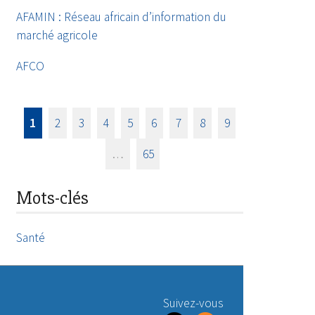
AFAMIN : Réseau africain d’information du
marché agricole
AFCO
1
2
3
4
5
6
7
8
9
…
65
Mots-clés
Santé
Suivez-vous