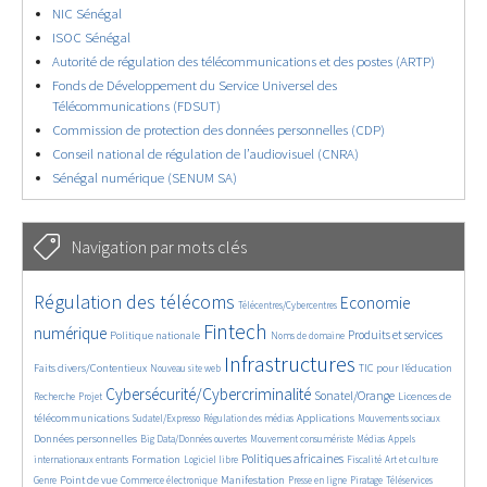
NIC Sénégal
ISOC Sénégal
Autorité de régulation des télécommunications et des postes (ARTP)
Fonds de Développement du Service Universel des
Télécommunications (FDSUT)
Commission de protection des données personnelles (CDP)
Conseil national de régulation de l’audiovisuel (CNRA)
Sénégal numérique (SENUM SA)
Navigation par mots clés
4602/5650
373/5650
3668/5650
Régulation des télécoms
Economie
Télécentres/Cybercentres
1843/5650
5226/5650
673/5650
2372/5650
1582/5650
Fintech
numérique
Produits et services
Politique nationale
Noms de domaine
831/5650
5650/5650
1806/5650
201/5650
Infrastructures
Faits divers/Contentieux
TIC pour l’éducation
Nouveau site web
246/5650
3564/5650
2319/5650
1626/5650
Cybersécurité/Cybercriminalité
Sonatel/Orange
Licences de
Recherche
Projet
279/5650
1033/5650
1520/5650
1151/5650
1660/5650
télécommunications
Applications
Sudatel/Expresso
Régulation des médias
Mouvements sociaux
140/5650
612/5650
375/5650
670/5650
Données personnelles
Big Data/Données ouvertes
Mouvement consumériste
Médias
Appels
1731/5650
94/5650
2415/5650
1070/5650
173/5650
586/5650
Politiques africaines
Formation
internationaux entrants
Logiciel libre
Fiscalité
Art et culture
1842/5650
1040/5650
1519/5650
334/5650
127/5650
204/5650
1170/5650
Point de vue
Manifestation
Genre
Commerce électronique
Presse en ligne
Piratage
Téléservices