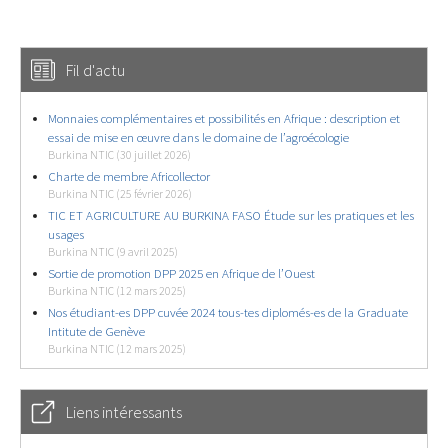
Fil d'actu
Monnaies complémentaires et possibilités en Afrique : description et
essai de mise en œuvre dans le domaine de l’agroécologie
Burkina NTIC (30 juillet 2026)
Charte de membre Africollector
Burkina NTIC (25 février 2026)
TIC ET AGRICULTURE AU BURKINA FASO Étude sur les pratiques et les
usages
Burkina NTIC (9 avril 2025)
Sortie de promotion DPP 2025 en Afrique de l’Ouest
Burkina NTIC (12 mars 2025)
Nos étudiant-es DPP cuvée 2024 tous-tes diplomés-es de la Graduate
Intitute de Genève
Burkina NTIC (12 mars 2025)
Liens intéressants