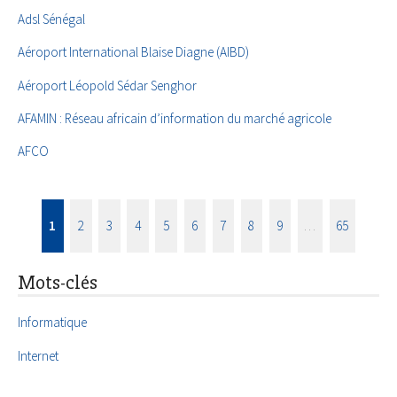
Adsl Sénégal
Aéroport International Blaise Diagne (AIBD)
Aéroport Léopold Sédar Senghor
AFAMIN : Réseau africain d’information du marché agricole
AFCO
1
2
3
4
5
6
7
8
9
…
65
Mots-clés
Informatique
Internet