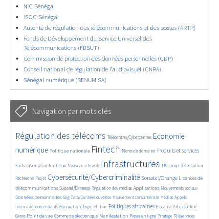
NIC Sénégal
ISOC Sénégal
Autorité de régulation des télécommunications et des postes (ARTP)
Fonds de Développement du Service Universel des
Télécommunications (FDSUT)
Commission de protection des données personnelles (CDP)
Conseil national de régulation de l’audiovisuel (CNRA)
Sénégal numérique (SENUM SA)
Navigation par mots clés
4602/5650
373/5650
3668/5650
Régulation des télécoms
Economie
Télécentres/Cybercentres
1843/5650
5226/5650
673/5650
2372/5650
1582/5650
Fintech
numérique
Produits et services
Politique nationale
Noms de domaine
831/5650
5650/5650
1806/5650
201/5650
Infrastructures
Faits divers/Contentieux
TIC pour l’éducation
Nouveau site web
246/5650
3564/5650
2319/5650
1626/5650
Cybersécurité/Cybercriminalité
Sonatel/Orange
Licences de
Recherche
Projet
279/5650
1033/5650
1520/5650
1151/5650
1660/5650
télécommunications
Applications
Sudatel/Expresso
Régulation des médias
Mouvements sociaux
140/5650
612/5650
375/5650
670/5650
Données personnelles
Big Data/Données ouvertes
Mouvement consumériste
Médias
Appels
1731/5650
94/5650
2415/5650
1070/5650
173/5650
586/5650
Politiques africaines
Formation
internationaux entrants
Logiciel libre
Fiscalité
Art et culture
1842/5650
1040/5650
1519/5650
334/5650
127/5650
204/5650
1170/5650
Point de vue
Manifestation
Genre
Commerce électronique
Presse en ligne
Piratage
Téléservices