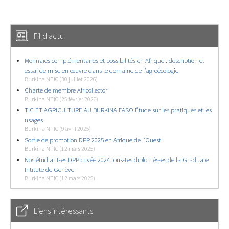
Fil d'actu
Monnaies complémentaires et possibilités en Afrique : description et
essai de mise en œuvre dans le domaine de l’agroécologie
Burkina NTIC (30 juillet 2026)
Charte de membre Africollector
Burkina NTIC (25 février 2026)
TIC ET AGRICULTURE AU BURKINA FASO Étude sur les pratiques et les
usages
Burkina NTIC (9 avril 2025)
Sortie de promotion DPP 2025 en Afrique de l’Ouest
Burkina NTIC (12 mars 2025)
Nos étudiant-es DPP cuvée 2024 tous-tes diplomés-es de la Graduate
Intitute de Genève
Burkina NTIC (12 mars 2025)
Liens intéressants