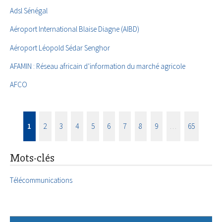
Adsl Sénégal
Aéroport International Blaise Diagne (AIBD)
Aéroport Léopold Sédar Senghor
AFAMIN : Réseau africain d’information du marché agricole
AFCO
1
2
3
4
5
6
7
8
9
…
65
Mots-clés
Télécommunications