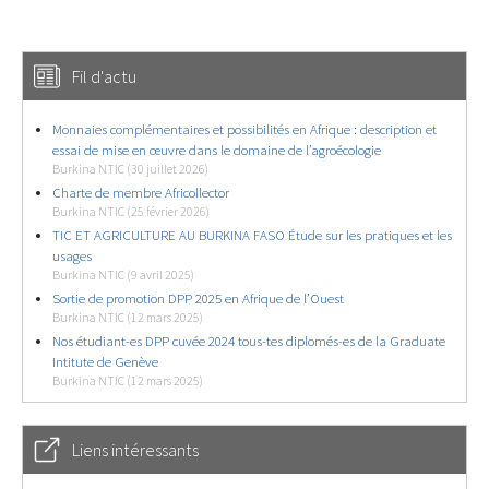
Fil d'actu
Monnaies complémentaires et possibilités en Afrique : description et
essai de mise en œuvre dans le domaine de l’agroécologie
Burkina NTIC (30 juillet 2026)
Charte de membre Africollector
Burkina NTIC (25 février 2026)
TIC ET AGRICULTURE AU BURKINA FASO Étude sur les pratiques et les
usages
Burkina NTIC (9 avril 2025)
Sortie de promotion DPP 2025 en Afrique de l’Ouest
Burkina NTIC (12 mars 2025)
Nos étudiant-es DPP cuvée 2024 tous-tes diplomés-es de la Graduate
Intitute de Genève
Burkina NTIC (12 mars 2025)
Liens intéressants