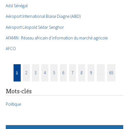
Adsl Sénégal
Aéroport International Blaise Diagne (AIBD)
Aéroport Léopold Sédar Senghor
AFAMIN : Réseau africain d’information du marché agricole
AFCO
1
2
3
4
5
6
7
8
9
…
65
Mots-clés
Politique