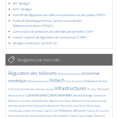
NIC Sénégal
ISOC Sénégal
Autorité de régulation des télécommunications et des postes (ARTP)
Fonds de Développement du Service Universel des
Télécommunications (FDSUT)
Commission de protection des données personnelles (CDP)
Conseil national de régulation de l’audiovisuel (CNRA)
Sénégal numérique (SENUM SA)
Navigation par mots clés
4779/5725
359/5725
3817/5725
Régulation des télécoms
Economie
Télécentres/Cybercentres
1879/5725
5311/5725
691/5725
2487/5725
1601/5725
Fintech
numérique
Produits et services
Politique nationale
Noms de domaine
856/5725
5725/5725
1869/5725
193/5725
Infrastructures
Faits divers/Contentieux
TIC pour l’éducation
Nouveau site web
254/5725
3579/5725
2333/5725
1654/5725
Cybersécurité/Cybercriminalité
Sonatel/Orange
Licences de
Recherche
Projet
300/5725
1035/5725
1572/5725
1092/5725
1682/5725
télécommunications
Applications
Sudatel/Expresso
Régulation des médias
Mouvements sociaux
143/5725
616/5725
380/5725
670/5725
Données personnelles
Big Data/Données ouvertes
Mouvement consumériste
Médias
Appels
1759/5725
100/5725
2655/5725
1143/5725
179/5725
598/5725
Politiques africaines
Formation
internationaux entrants
Logiciel libre
Fiscalité
Art et culture
1865/5725
1062/5725
1652/5725
330/5725
129/5725
207/5725
1248/5725
Point de vue
Manifestation
Genre
Commerce électronique
Presse en ligne
Piratage
Téléservices