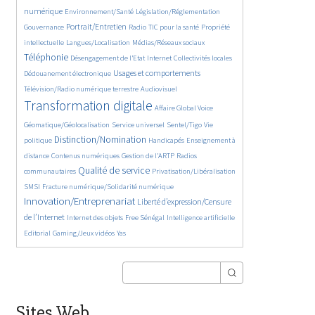
363/5557
349/5557
372/5557
numérique
Environnement/Santé
Législation/Réglementation
1870/5557
145/5557
834/5557
290/5557
Portrait/Entretien
Gouvernance
Radio
TIC pour la santé
Propriété
60/5557
1136/5557
2247/5557
intellectuelle
Langues/Localisation
Médias/Réseaux sociaux
199/5557
1066/5557
120/5557
418/5557
Téléphonie
Désengagement de l’Etat
Internet
Collectivités locales
1328/5557
1039/5557
Usages et comportements
Dédouanement électronique
569/5557
4010/5557
Télévision/Radio numérique terrestre
Audiovisuel
385/5557
169/5557
Transformation digitale
Affaire Global Voice
325/5557
666/5557
183/5557
Géomatique/Géolocalisation
Service universel
Sentel/Tigo
Vie
2140/5557
34/5557
711/5557
Distinction/Nomination
politique
Handicapés
Enseignement à
853/5557
595/5557
191/5557
distance
Contenus numériques
Gestion de l’ARTP
Radios
2157/5557
557/5557
136/5557
Qualité de service
communautaires
Privatisation/Libéralisation
492/5557
2787/5557
SMSI
Fracture numérique/Solidarité numérique
Innovation/Entreprenariat
1365/5557
Liberté d’expression/Censure
50/5557
174/5557
879/5557
202/5557
de l’Internet
Internet des objets
Free Sénégal
Intelligence artificielle
68/5557
28/5557
Editorial
Gaming/Jeux vidéos
Yas
Sites Web