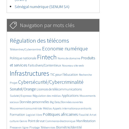
Sénégal numérique (SENUM SA)
Navigation par mots clés
4629/5557
362/5557
Régulation des télécoms
3737/5557
1862/5557
Economie numérique
Télécentres/Cybercentres
5162/5557
676/5557
2442/5557
Fintech
Produits
Politique nationale
Noms de domaine
1596/5557
839/5557
5557/5557
et services
Faits divers/Contentieux
Nouveau site web
1823/5557
198/5557
247/5557
Infrastructures
TIC pour l’éducation
Recherche
3536/5557
2303/5557
Cybersécurité/Cybercriminalité
Projet
1611/5557
299/5557
Sonatel/Orange
Licences de télécommunications
1015/5557
1512/5557
1103/5557
Applications
Sudatel/Expresso
Régulation des médias
Mouvements
1664/5557
146/5557
620/5557
Données personnelles
sociaux
Big Data/Données ouvertes
366/5557
703/5557
1749/5557
Mouvement consumériste
Médias
Appels internationaux entrants
94/5557
2615/5557
1103/5557
175/5557
Politiques africaines
Formation
Logiciel libre
Fiscalité
Art et
647/5557
1840/5557
1044/5557
1575/5557
337/5557
Point de vue
Manifestation
culture
Genre
Commerce électronique
129/5557
208/5557
1225/5557
Biométrie/Identité
Presse en ligne
Piratage
Téléservices