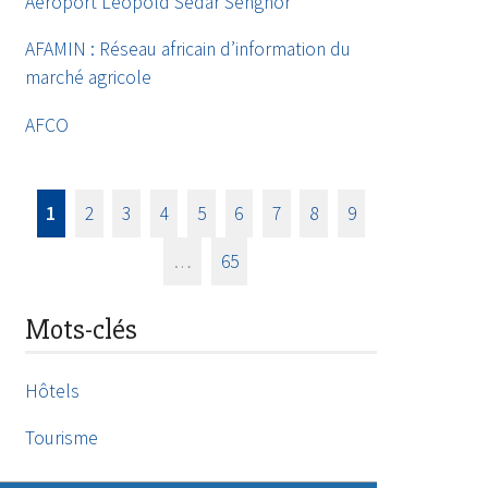
Aéroport Léopold Sédar Senghor
AFAMIN : Réseau africain d’information du
marché agricole
AFCO
1
2
3
4
5
6
7
8
9
…
65
Mots-clés
Hôtels
Tourisme