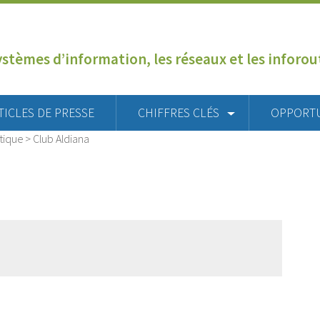
ystèmes d’information, les réseaux et les inforo
TICLES DE PRESSE
CHIFFRES CLÉS
OPPORT
tique
>
Club Aldiana