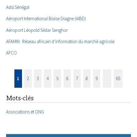
Adsl Sénégal
Aéroport International Blaise Diagne (AIBD)
Aéroport Léopold Sédar Senghor
AFAMIN : Réseau africain d’information du marché agricole
AFCO
1
2
3
4
5
6
7
8
9
…
65
Mots-clés
Associations et ONG