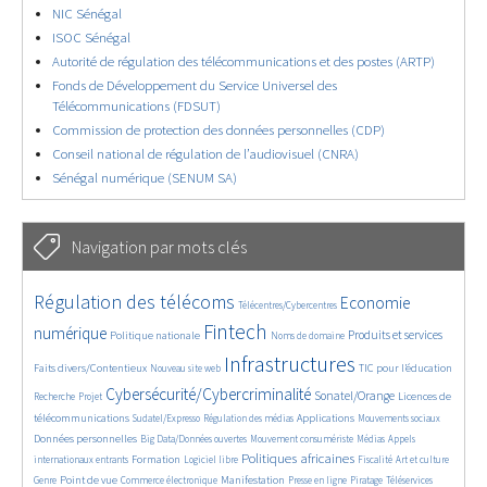
NIC Sénégal
ISOC Sénégal
Autorité de régulation des télécommunications et des postes (ARTP)
Fonds de Développement du Service Universel des
Télécommunications (FDSUT)
Commission de protection des données personnelles (CDP)
Conseil national de régulation de l’audiovisuel (CNRA)
Sénégal numérique (SENUM SA)
Navigation par mots clés
4629/5557
362/5557
3737/5557
Régulation des télécoms
Economie
Télécentres/Cybercentres
1862/5557
5162/5557
676/5557
2442/5557
1596/5557
Fintech
numérique
Produits et services
Politique nationale
Noms de domaine
839/5557
5557/5557
1823/5557
198/5557
Infrastructures
Faits divers/Contentieux
TIC pour l’éducation
Nouveau site web
247/5557
3536/5557
2303/5557
1611/5557
Cybersécurité/Cybercriminalité
Sonatel/Orange
Licences de
Recherche
Projet
299/5557
1015/5557
1512/5557
1103/5557
1664/5557
télécommunications
Applications
Sudatel/Expresso
Régulation des médias
Mouvements sociaux
146/5557
620/5557
366/5557
703/5557
Données personnelles
Big Data/Données ouvertes
Mouvement consumériste
Médias
Appels
1749/5557
94/5557
2615/5557
1103/5557
175/5557
647/5557
Politiques africaines
Formation
internationaux entrants
Logiciel libre
Fiscalité
Art et culture
1840/5557
1044/5557
1575/5557
337/5557
129/5557
208/5557
1225/5557
Point de vue
Manifestation
Genre
Commerce électronique
Presse en ligne
Piratage
Téléservices