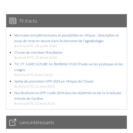
Fil d'actu
Monnaies complémentaires et possibilités en Afrique : description et
essai de mise en œuvre dans le domaine de l’agroécologie
Burkina NTIC (30 juillet 2026)
Charte de membre Africollector
Burkina NTIC (25 février 2026)
TIC ET AGRICULTURE AU BURKINA FASO Étude sur les pratiques et les
usages
Burkina NTIC (9 avril 2025)
Sortie de promotion DPP 2025 en Afrique de l’Ouest
Burkina NTIC (12 mars 2025)
Nos étudiant-es DPP cuvée 2024 tous-tes diplomés-es de la Graduate
Intitute de Genève
Burkina NTIC (12 mars 2025)
Liens intéressants