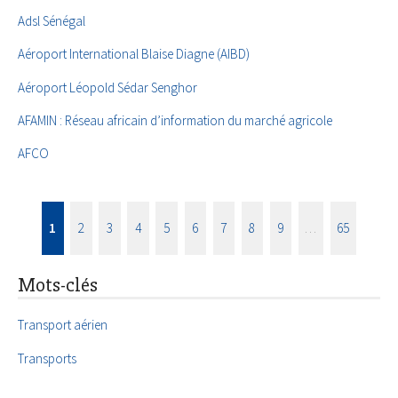
Adsl Sénégal
Aéroport International Blaise Diagne (AIBD)
Aéroport Léopold Sédar Senghor
AFAMIN : Réseau africain d’information du marché agricole
AFCO
1
2
3
4
5
6
7
8
9
…
65
Mots-clés
Transport aérien
Transports