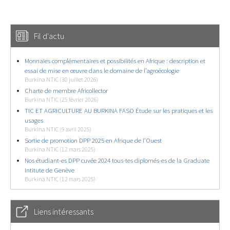
Fil d'actu
Monnaies complémentaires et possibilités en Afrique : description et
essai de mise en œuvre dans le domaine de l’agroécologie
Burkina NTIC (30 juillet 2026)
Charte de membre Africollector
Burkina NTIC (25 février 2026)
TIC ET AGRICULTURE AU BURKINA FASO Étude sur les pratiques et les
usages
Burkina NTIC (9 avril 2025)
Sortie de promotion DPP 2025 en Afrique de l’Ouest
Burkina NTIC (12 mars 2025)
Nos étudiant-es DPP cuvée 2024 tous-tes diplomés-es de la Graduate
Intitute de Genève
Burkina NTIC (12 mars 2025)
Liens intéressants