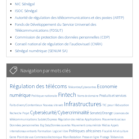
NIC Sénégal
ISOC Sénégal
Autorité de régulation des télécommunications et des postes (ARTP)
Fonds de Développement du Service Universel des
Télécommunications (FDSUT)
Commission de protection des données personnelles (CDP)
Conseil national de régulation de l’audiovisuel (CNRA)
Sénégal numérique (SENUM SA)
Navigation par mots clés
4629/5557
362/5557
3737/5557
Régulation des télécoms
Economie
Télécentres/Cybercentres
1862/5557
5162/5557
676/5557
2442/5557
1596/5557
Fintech
numérique
Produits et services
Politique nationale
Noms de domaine
839/5557
5557/5557
1823/5557
198/5557
Infrastructures
Faits divers/Contentieux
TIC pour l’éducation
Nouveau site web
247/5557
3536/5557
2303/5557
1611/5557
Cybersécurité/Cybercriminalité
Sonatel/Orange
Licences de
Recherche
Projet
299/5557
1015/5557
1512/5557
1103/5557
1664/5557
télécommunications
Applications
Sudatel/Expresso
Régulation des médias
Mouvements sociaux
146/5557
620/5557
366/5557
703/5557
Données personnelles
Big Data/Données ouvertes
Mouvement consumériste
Médias
Appels
1749/5557
94/5557
2615/5557
1103/5557
175/5557
647/5557
Politiques africaines
Formation
internationaux entrants
Logiciel libre
Fiscalité
Art et culture
1840/5557
1044/5557
1575/5557
337/5557
129/5557
208/5557
1225/5557
Point de vue
Manifestation
Genre
Commerce électronique
Presse en ligne
Piratage
Téléservices