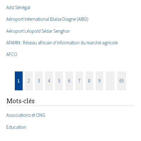
Adsl Sénégal
Aéroport International Blaise Diagne (AIBD)
Aéroport Léopold Sédar Senghor
AFAMIN : Réseau africain d’information du marché agricole
AFCO
1
2
3
4
5
6
7
8
9
…
65
Mots-clés
Associations et ONG
Education