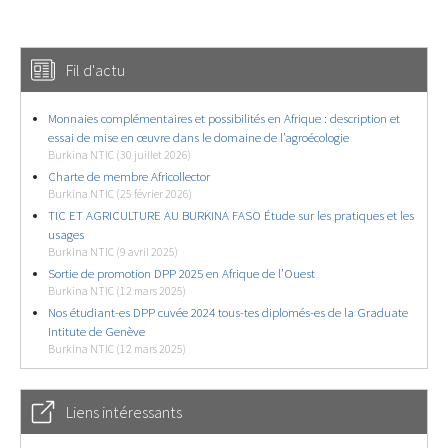
Fil d'actu
Monnaies complémentaires et possibilités en Afrique : description et
essai de mise en œuvre dans le domaine de l’agroécologie
Burkina NTIC (30 juillet 2026)
Charte de membre Africollector
Burkina NTIC (25 février 2026)
TIC ET AGRICULTURE AU BURKINA FASO Étude sur les pratiques et les
usages
Burkina NTIC (9 avril 2025)
Sortie de promotion DPP 2025 en Afrique de l’Ouest
Burkina NTIC (12 mars 2025)
Nos étudiant-es DPP cuvée 2024 tous-tes diplomés-es de la Graduate
Intitute de Genève
Burkina NTIC (12 mars 2025)
Liens intéressants