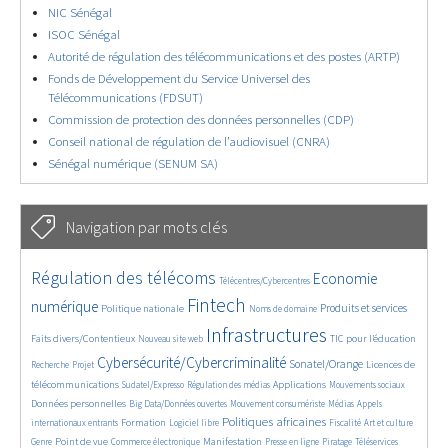
NIC Sénégal
ISOC Sénégal
Autorité de régulation des télécommunications et des postes (ARTP)
Fonds de Développement du Service Universel des
Télécommunications (FDSUT)
Commission de protection des données personnelles (CDP)
Conseil national de régulation de l’audiovisuel (CNRA)
Sénégal numérique (SENUM SA)
Navigation par mots clés
4629/5557
362/5557
3737/5557
Régulation des télécoms
Economie
Télécentres/Cybercentres
1862/5557
5162/5557
676/5557
2442/5557
1596/5557
Fintech
numérique
Produits et services
Politique nationale
Noms de domaine
839/5557
5557/5557
1823/5557
198/5557
Infrastructures
Faits divers/Contentieux
TIC pour l’éducation
Nouveau site web
247/5557
3536/5557
2303/5557
1611/5557
Cybersécurité/Cybercriminalité
Sonatel/Orange
Licences de
Recherche
Projet
299/5557
1015/5557
1512/5557
1103/5557
1664/5557
télécommunications
Applications
Sudatel/Expresso
Régulation des médias
Mouvements sociaux
146/5557
620/5557
366/5557
703/5557
Données personnelles
Big Data/Données ouvertes
Mouvement consumériste
Médias
Appels
1749/5557
94/5557
2615/5557
1103/5557
175/5557
647/5557
Politiques africaines
Formation
internationaux entrants
Logiciel libre
Fiscalité
Art et culture
1840/5557
1044/5557
1575/5557
337/5557
129/5557
208/5557
1225/5557
Point de vue
Manifestation
Genre
Commerce électronique
Presse en ligne
Piratage
Téléservices