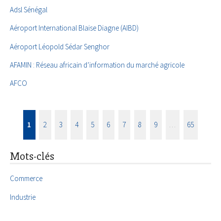
Adsl Sénégal
Aéroport International Blaise Diagne (AIBD)
Aéroport Léopold Sédar Senghor
AFAMIN : Réseau africain d’information du marché agricole
AFCO
1
2
3
4
5
6
7
8
9
…
65
Mots-clés
Commerce
Industrie