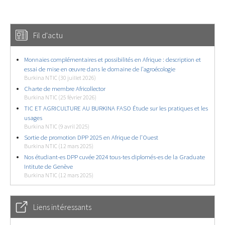
Fil d'actu
Monnaies complémentaires et possibilités en Afrique : description et
essai de mise en œuvre dans le domaine de l’agroécologie
Burkina NTIC (30 juillet 2026)
Charte de membre Africollector
Burkina NTIC (25 février 2026)
TIC ET AGRICULTURE AU BURKINA FASO Étude sur les pratiques et les
usages
Burkina NTIC (9 avril 2025)
Sortie de promotion DPP 2025 en Afrique de l’Ouest
Burkina NTIC (12 mars 2025)
Nos étudiant-es DPP cuvée 2024 tous-tes diplomés-es de la Graduate
Intitute de Genève
Burkina NTIC (12 mars 2025)
Liens intéressants