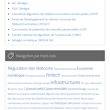
NIC Sénégal
ISOC Sénégal
Autorité de régulation des télécommunications et des postes (ARTP)
Fonds de Développement du Service Universel des
Télécommunications (FDSUT)
Commission de protection des données personnelles (CDP)
Conseil national de régulation de l’audiovisuel (CNRA)
Sénégal numérique (SENUM SA)
Navigation par mots clés
4789/5754
359/5754
3836/5754
Régulation des télécoms
Economie
Télécentres/Cybercentres
1884/5754
5325/5754
693/5754
2506/5754
1612/5754
Fintech
numérique
Produits et services
Politique nationale
Noms de domaine
861/5754
5754/5754
1879/5754
193/5754
Infrastructures
Faits divers/Contentieux
TIC pour l’éducation
Nouveau site web
254/5754
3588/5754
2346/5754
1654/5754
Cybersécurité/Cybercriminalité
Sonatel/Orange
Licences de
Recherche
Projet
302/5754
1035/5754
1581/5754
1092/5754
1682/5754
télécommunications
Applications
Sudatel/Expresso
Régulation des médias
Mouvements sociaux
143/5754
618/5754
382/5754
670/5754
Données personnelles
Big Data/Données ouvertes
Mouvement consumériste
Médias
Appels
1764/5754
100/5754
2680/5754
1143/5754
179/5754
598/5754
Politiques africaines
Formation
internationaux entrants
Logiciel libre
Fiscalité
Art et culture
1865/5754
1062/5754
1661/5754
330/5754
129/5754
207/5754
1264/5754
Point de vue
Manifestation
Genre
Commerce électronique
Presse en ligne
Piratage
Téléservices