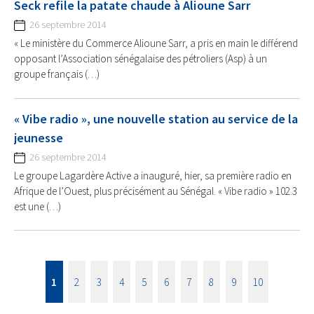
Seck refile la patate chaude à Alioune Sarr
26 septembre 2014
« Le ministère du Commerce Alioune Sarr, a pris en main le différend
opposant l’Association sénégalaise des pétroliers (Asp) à un
groupe français (…)
« Vibe radio », une nouvelle station au service de la
jeunesse
26 septembre 2014
Le groupe Lagardère Active a inauguré, hier, sa première radio en
Afrique de l’Ouest, plus précisément au Sénégal. « Vibe radio » 102.3
est une (…)
1
2
3
4
5
6
7
8
9
10