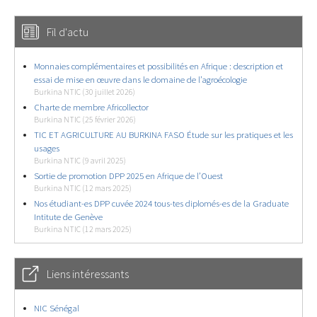
Fil d'actu
Monnaies complémentaires et possibilités en Afrique : description et
essai de mise en œuvre dans le domaine de l’agroécologie
Burkina NTIC (30 juillet 2026)
Charte de membre Africollector
Burkina NTIC (25 février 2026)
TIC ET AGRICULTURE AU BURKINA FASO Étude sur les pratiques et les
usages
Burkina NTIC (9 avril 2025)
Sortie de promotion DPP 2025 en Afrique de l’Ouest
Burkina NTIC (12 mars 2025)
Nos étudiant-es DPP cuvée 2024 tous-tes diplomés-es de la Graduate
Intitute de Genève
Burkina NTIC (12 mars 2025)
Liens intéressants
NIC Sénégal