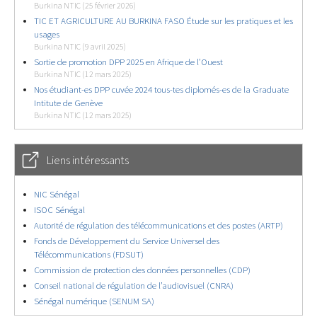
Burkina NTIC (25 février 2026)
TIC ET AGRICULTURE AU BURKINA FASO Étude sur les pratiques et les
usages
Burkina NTIC (9 avril 2025)
Sortie de promotion DPP 2025 en Afrique de l’Ouest
Burkina NTIC (12 mars 2025)
Nos étudiant-es DPP cuvée 2024 tous-tes diplomés-es de la Graduate
Intitute de Genève
Burkina NTIC (12 mars 2025)
Liens intéressants
NIC Sénégal
ISOC Sénégal
Autorité de régulation des télécommunications et des postes (ARTP)
Fonds de Développement du Service Universel des
Télécommunications (FDSUT)
Commission de protection des données personnelles (CDP)
Conseil national de régulation de l’audiovisuel (CNRA)
Sénégal numérique (SENUM SA)