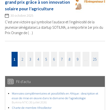
grand prix grâce à son innovation
solaire pour l’agriculture
30 octobre 2025
C’est une victoire qui symbolise l’audace et l’ingéniosité de la
jeunesse sénégalaise.La startup SOTILMA, a remporté le 1er prix du
Prix Orange de (…)
1
2
3
4
5
6
7
8
9
…
25
Fil d'actu
Monnaies complémentaires et possibilités en Afrique : description et
essai de mise en œuvre dans le domaine de l’agroécologie
Burkina NTIC (30 juillet 2026)
Charte de membre Africollector