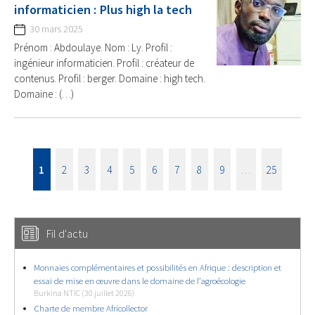
informaticien : Plus high la tech
30 mars 2025
Prénom : Abdoulaye. Nom : Ly. Profil :
ingénieur informaticien. Profil : créateur de
contenus. Profil : berger. Domaine : high tech.
Domaine : (…)
1
2
3
4
5
6
7
8
9
…
25
Fil d'actu
Monnaies complémentaires et possibilités en Afrique : description et
essai de mise en œuvre dans le domaine de l’agroécologie
Burkina NTIC (30 juillet 2026)
Charte de membre Africollector