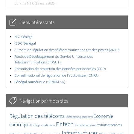
Burkina NTIC (12 mars 2025)
Liens intéressants
NIC Sénégal
ISOC Sénégal
Autorité de régulation des télécommunications et des postes (ARTP)
Fonds de Développement du Service Universel des
Télécommunications (FDSUT)
Commission de protection des données personnelles (CDP)
Conseil national de régulation de l’audiovisuel (CNRA)
Sénégal numérique (SENUM SA)
Navigation par mots clés
4604/5658
371/5658
3627/5658
Régulation des télécoms
Economie
Télécentres/Cybercentres
1839/5658
5211/5658
667/5658
2346/5658
1560/5658
Fintech
numérique
Produits et services
Politique nationale
Noms de domaine
818/5658
5658/5658
1805/5658
195/5658
Infrastructures