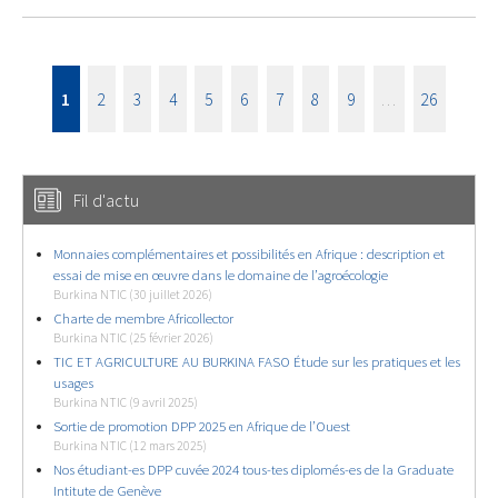
1
2
3
4
5
6
7
8
9
…
26
Fil d'actu
Monnaies complémentaires et possibilités en Afrique : description et
essai de mise en œuvre dans le domaine de l’agroécologie
Burkina NTIC (30 juillet 2026)
Charte de membre Africollector
Burkina NTIC (25 février 2026)
TIC ET AGRICULTURE AU BURKINA FASO Étude sur les pratiques et les
usages
Burkina NTIC (9 avril 2025)
Sortie de promotion DPP 2025 en Afrique de l’Ouest
Burkina NTIC (12 mars 2025)
Nos étudiant-es DPP cuvée 2024 tous-tes diplomés-es de la Graduate
Intitute de Genève