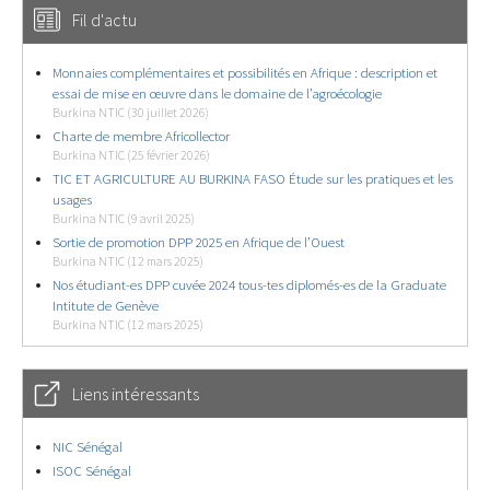
Fil d'actu
Monnaies complémentaires et possibilités en Afrique : description et
essai de mise en œuvre dans le domaine de l’agroécologie
Burkina NTIC (30 juillet 2026)
Charte de membre Africollector
Burkina NTIC (25 février 2026)
TIC ET AGRICULTURE AU BURKINA FASO Étude sur les pratiques et les
usages
Burkina NTIC (9 avril 2025)
Sortie de promotion DPP 2025 en Afrique de l’Ouest
Burkina NTIC (12 mars 2025)
Nos étudiant-es DPP cuvée 2024 tous-tes diplomés-es de la Graduate
Intitute de Genève
Burkina NTIC (12 mars 2025)
Liens intéressants
NIC Sénégal
ISOC Sénégal