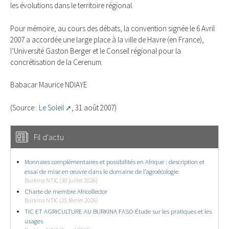
les évolutions dans le territoire régional.
Pour mémoire, au cours des débats, la convention signée le 6 Avril
2007 a accordée une large place à la ville de Havre (en France),
l’Université Gaston Berger et le Conseil régional pour la
concrétisation de la Cerenum.
Babacar Maurice NDIAYE
(Source :
Le Soleil
, 31 août 2007)
Fil d'actu
Monnaies complémentaires et possibilités en Afrique : description et
essai de mise en œuvre dans le domaine de l’agroécologie
Burkina NTIC (30 juillet 2026)
Charte de membre Africollector
Burkina NTIC (25 février 2026)
TIC ET AGRICULTURE AU BURKINA FASO Étude sur les pratiques et les
usages