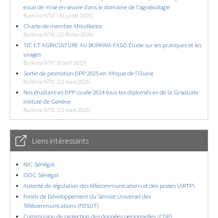
essai de mise en œuvre dans le domaine de l’agroécologie
Burkina NTIC (30 juillet 2026)
Charte de membre Africollector
Burkina NTIC (25 février 2026)
TIC ET AGRICULTURE AU BURKINA FASO Étude sur les pratiques et les
usages
Burkina NTIC (9 avril 2025)
Sortie de promotion DPP 2025 en Afrique de l’Ouest
Burkina NTIC (12 mars 2025)
Nos étudiant-es DPP cuvée 2024 tous-tes diplomés-es de la Graduate
Intitute de Genève
Burkina NTIC (12 mars 2025)
Liens intéressants
NIC Sénégal
ISOC Sénégal
Autorité de régulation des télécommunications et des postes (ARTP)
Fonds de Développement du Service Universel des
Télécommunications (FDSUT)
Commission de protection des données personnelles (CDP)