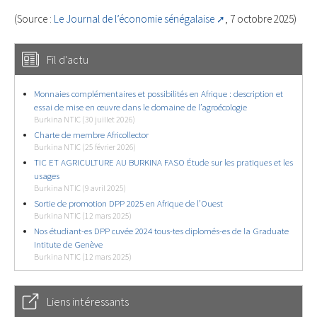
(Source :
Le Journal de l’économie sénégalaise
, 7 octobre 2025)
Fil d'actu
Monnaies complémentaires et possibilités en Afrique : description et
essai de mise en œuvre dans le domaine de l’agroécologie
Burkina NTIC (30 juillet 2026)
Charte de membre Africollector
Burkina NTIC (25 février 2026)
TIC ET AGRICULTURE AU BURKINA FASO Étude sur les pratiques et les
usages
Burkina NTIC (9 avril 2025)
Sortie de promotion DPP 2025 en Afrique de l’Ouest
Burkina NTIC (12 mars 2025)
Nos étudiant-es DPP cuvée 2024 tous-tes diplomés-es de la Graduate
Intitute de Genève
Burkina NTIC (12 mars 2025)
Liens intéressants