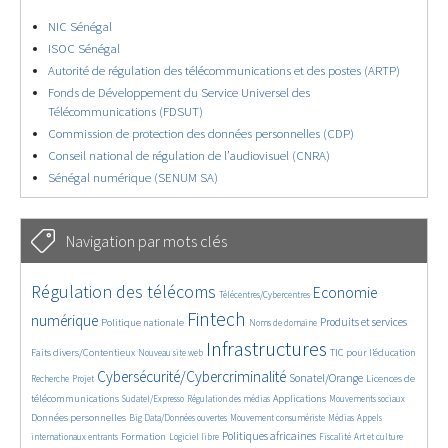
NIC Sénégal
ISOC Sénégal
Autorité de régulation des télécommunications et des postes (ARTP)
Fonds de Développement du Service Universel des
Télécommunications (FDSUT)
Commission de protection des données personnelles (CDP)
Conseil national de régulation de l’audiovisuel (CNRA)
Sénégal numérique (SENUM SA)
Navigation par mots clés
4661/5717
369/5717
3762/5717
Régulation des télécoms
Economie
Télécentres/Cybercentres
1866/5717
5229/5717
689/5717
2424/5717
1587/5717
Fintech
numérique
Produits et services
Politique nationale
Noms de domaine
864/5717
5717/5717
1837/5717
201/5717
Infrastructures
Faits divers/Contentieux
TIC pour l’éducation
Nouveau site web
251/5717
3616/5717
2345/5717
1627/5717
Cybersécurité/Cybercriminalité
Sonatel/Orange
Licences de
Recherche
Projet
294/5717
1026/5717
1535/5717
1214/5717
1685/5717
télécommunications
Applications
Sudatel/Expresso
Régulation des médias
Mouvements sociaux
147/5717
644/5717
371/5717
744/5717
Données personnelles
Big Data/Données ouvertes
Mouvement consumériste
Médias
Appels
1754/5717
97/5717
2532/5717
1104/5717
182/5717
629/5717
Politiques africaines
Formation
internationaux entrants
Logiciel libre
Fiscalité
Art et culture