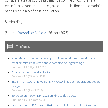
considèrent le transport à la demande comme un complément
essentiel aux transports publics, avec une utilisation hebdomadaire
par plus de la moitié de la population.
Samira Njoya
(Source :
WeAreTechAfrica
, 26 mars 2025)
Fil d'actu
Monnaies complémentaires et possibilités en Afrique : description et
essai de mise en œuvre dans le domaine de l’agroécologie
Burkina NTIC (30 juillet 2026)
Charte de membre Africollector
Burkina NTIC (25 février 2026)
TIC ET AGRICULTURE AU BURKINA FASO Étude sur les pratiques et les
usages
Burkina NTIC (9 avril 2025)
Sortie de promotion DPP 2025 en Afrique de l’Ouest
Burkina NTIC (12 mars 2025)
Nos étudiant-es DPP cuvée 2024 tous-tes diplomés-es de la Graduate