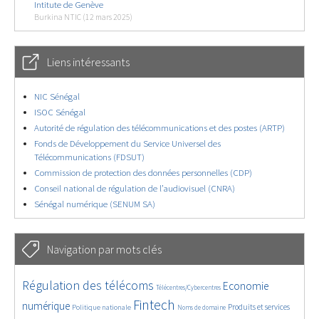
Intitute de Genève
Burkina NTIC (12 mars 2025)
Liens intéressants
NIC Sénégal
ISOC Sénégal
Autorité de régulation des télécommunications et des postes (ARTP)
Fonds de Développement du Service Universel des
Télécommunications (FDSUT)
Commission de protection des données personnelles (CDP)
Conseil national de régulation de l’audiovisuel (CNRA)
Sénégal numérique (SENUM SA)
Navigation par mots clés
4554/5630
351/5630
3613/5630
Régulation des télécoms
Economie
Télécentres/Cybercentres
1839/5630
5246/5630
607/5630
2213/5630
1536/5630
Fintech
numérique
Produits et services
Politique nationale
Noms de domaine