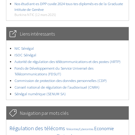
Nos étudiant-es DPP cuvée 2024 tous-tes diplomés-es de la Graduate
Intitute de Genève
Burkina NTIC (12 mars 2025)
Liens intéressants
NIC Sénégal
ISOC Sénégal
Autorité de régulation des télécommunications et des postes (ARTP)
Fonds de Développement du Service Universel des
Télécommunications (FDSUT)
Commission de protection des données personnelles (CDP)
Conseil national de régulation de l’audiovisuel (CNRA)
Sénégal numérique (SENUM SA)
Navigation par mots clés
4600/5540
346/5540
3685/5540
Régulation des télécoms
Economie
Télécentres/Cybercentres