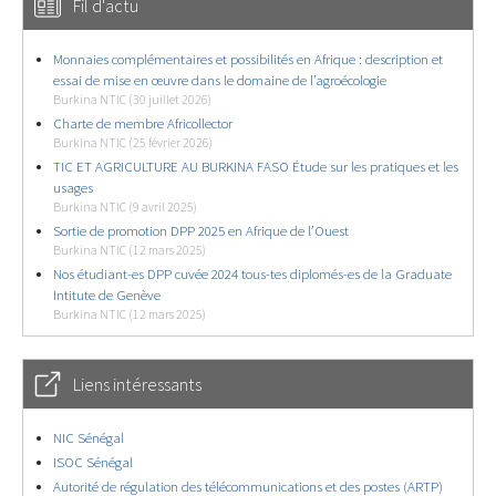
Fil d'actu
Monnaies complémentaires et possibilités en Afrique : description et
essai de mise en œuvre dans le domaine de l’agroécologie
Burkina NTIC (30 juillet 2026)
Charte de membre Africollector
Burkina NTIC (25 février 2026)
TIC ET AGRICULTURE AU BURKINA FASO Étude sur les pratiques et les
usages
Burkina NTIC (9 avril 2025)
Sortie de promotion DPP 2025 en Afrique de l’Ouest
Burkina NTIC (12 mars 2025)
Nos étudiant-es DPP cuvée 2024 tous-tes diplomés-es de la Graduate
Intitute de Genève
Burkina NTIC (12 mars 2025)
Liens intéressants
NIC Sénégal
ISOC Sénégal
Autorité de régulation des télécommunications et des postes (ARTP)