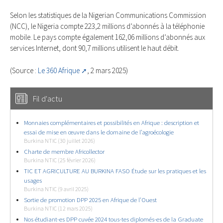
Selon les statistiques de la Nigerian Communications Commission
(NCC), le Nigeria compte 223,2 millions d’abonnés à la téléphonie
mobile. Le pays compte également 162,06 millions d’abonnés aux
services Internet, dont 90,7 millions utilisent le haut débit.
(Source :
Le 360 Afrique
, 2 mars 2025)
Fil d'actu
Monnaies complémentaires et possibilités en Afrique : description et
essai de mise en œuvre dans le domaine de l’agroécologie
Burkina NTIC (30 juillet 2026)
Charte de membre Africollector
Burkina NTIC (25 février 2026)
TIC ET AGRICULTURE AU BURKINA FASO Étude sur les pratiques et les
usages
Burkina NTIC (9 avril 2025)
Sortie de promotion DPP 2025 en Afrique de l’Ouest
Burkina NTIC (12 mars 2025)
Nos étudiant-es DPP cuvée 2024 tous-tes diplomés-es de la Graduate