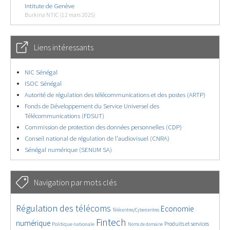
Intitute de Genève
Burkina NTIC (12 mars 2025)
Liens intéressants
NIC Sénégal
ISOC Sénégal
Autorité de régulation des télécommunications et des postes (ARTP)
Fonds de Développement du Service Universel des
Télécommunications (FDSUT)
Commission de protection des données personnelles (CDP)
Conseil national de régulation de l’audiovisuel (CNRA)
Sénégal numérique (SENUM SA)
Navigation par mots clés
4629/5559
362/5559
3737/5559
Régulation des télécoms
Economie
Télécentres/Cybercentres
1862/5559
5164/5559
676/5559
2446/5559
1596/5559
Fintech
numérique
Produits et services
Politique nationale
Noms de domaine